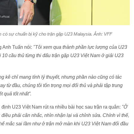
có sự chuẩn bị kỹ cho trận gặp U23 Malaysia. Ảnh: VFF
g Anh Tuấn nói:
"Tôi xem qua thành phần lực lượng của U23
i 10 cầu thủ từng thi đấu trận gặp U23 Việt Nam ở giải U23
g kê chỉ mang tính lý thuyết, nhưng phần nào cũng có tác
ay từ đầu, chúng tôi tôn trọng mọi đối thủ và phải tập trung
 quả tốt nhất”.
ịnh U23 Việt Nam rút ra nhiều bài học sau trận ra quân:
"Ở
điều phải cân nhắc, nhìn nhận lại và chỉnh sửa. Chính vì thế,
thể mắc sai lầm như ở trận mở màn khi U23 Việt Nam đối đầu