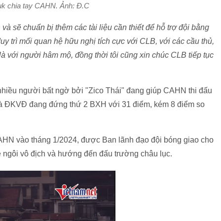
uk chia tay CAHN. Ảnh: Đ.C
n và sẽ chuẩn bị thêm các tài liệu cần thiết để hỗ trợ đội bằng
uy trì mối quan hệ hữu nghị tích cực với CLB, với các cầu thủ,
à với người hâm mộ, đồng thời tôi cũng xin chúc CLB tiếp tục
nhiều người bất ngờ bởi "Zico Thái" đang giúp CAHN thi đấu
hà ĐKVĐ đang đứng thứ 2 BXH với 31 điểm, kém 8 điểm so
HN vào tháng 1/2024, được Ban lãnh đạo đội bóng giao cho
 ngôi vô địch và hướng đến đấu trường châu lục.