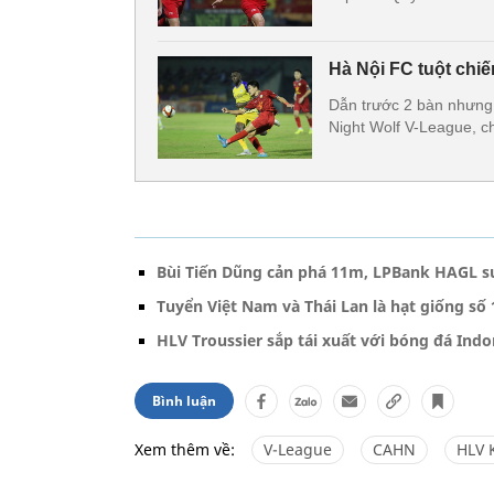
Hà Nội FC tuột chiế
Dẫn trước 2 bàn nhưng 
Night Wolf V-League, ch
Bùi Tiến Dũng cản phá 11m, LPBank HAGL s
Tuyển Việt Nam và Thái Lan là hạt giống số 
HLV Troussier sắp tái xuất với bóng đá Indo
Bình luận
Xem thêm về:
V-League
CAHN
HLV 