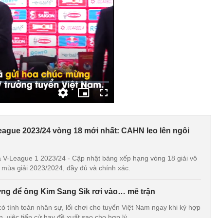
ague 2023/24 vòng 18 mới nhất: CAHN leo lên ngôi
 V-League 1 2023/24 - Cập nhật bảng xếp hạng vòng 18 giải vô
 mùa giải 2023/2024, đầy đủ và chính xác.
ng để ông Kim Sang Sik rơi vào… mê trận
ó tính toán nhân sự, lối chơi cho tuyển Việt Nam ngay khi ký hợp
 việc tiến cử hay đề xuất sao cho hợp lý.