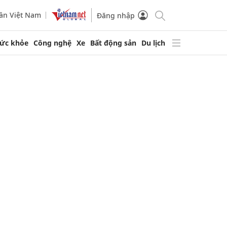
ần Việt Nam
Đăng nhập
ức khỏe
Công nghệ
Xe
Bất động sản
Du lịch