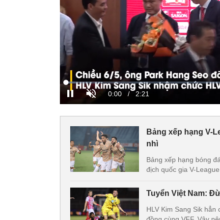
Bảng xếp hạng V-Le
nhì
Bảng xếp hạng bóng đá
địch quốc gia V-League
Tuyển Việt Nam: Đừ
HLV Kim Sang Sik hẳn c
đồng cùng VFF. Vậy nên,