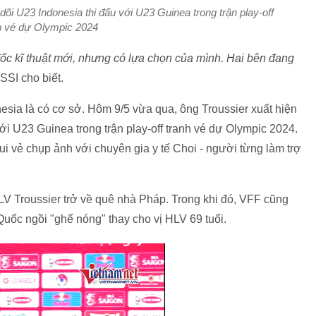
dõi U23 Indonesia thi đấu với U23 Guinea trong trận play-off
h vé dự Olympic 2024
ốc kĩ thuật mới, nhưng có lựa chọn của mình. Hai bên đang
SSI cho biết.
nesia là có cơ sở. Hôm 9/5 vừa qua, ông Troussier xuất hiện
với U23 Guinea trong trận play-off tranh vé dự Olympic 2024.
i vẻ chụp ảnh với chuyên gia y tế Choi - người từng làm trợ
LV Troussier trở về quê nhà Pháp. Trong khi đó, VFF cũng
ốc ngồi "ghế nóng" thay cho vị HLV 69 tuổi.