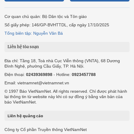
Cơ quan chủ quản: Bộ Dân tộc và Tôn giáo
Số giấy phép: 146/GP-BVHTTDL, cấp ngày 17/10/2025
Tổng biên tập: Nguyễn Văn Bá
Liên hệ tòa soạn
Địa chỉ: Tầng 18, Toà nhà Cục Viễn thông (VNTA), 68 Dương
Đình Nghệ, phường Cầu Giấy, TP. Hà Nội.
Điện thoại:
02439369898
- Hotline:
0923457788
Email: vietnamnet@vietnamnet.vn
© 1997 Báo VietNamNet. All rights reserved. Chỉ được phát hành
lại thông tin từ website này khi có sự đồng ý bằng văn bản của
báo VietNamNet.
Liên hệ quảng cáo
Công ty Cổ phần Truyền thông VietNamNet