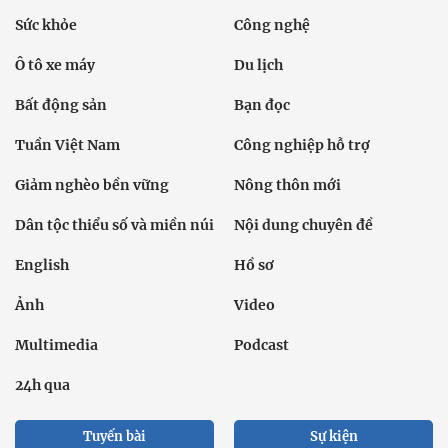
Sức khỏe
Công nghệ
Ô tô xe máy
Du lịch
Bất động sản
Bạn đọc
Tuần Việt Nam
Công nghiệp hỗ trợ
Giảm nghèo bền vững
Nông thôn mới
Dân tộc thiểu số và miền núi
Nội dung chuyên đề
English
Hồ sơ
Ảnh
Video
Multimedia
Podcast
24h qua
Tuyến bài
Sự kiện