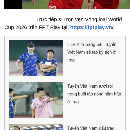
Trực tiếp & Trọn vẹn Vòng loại World
Cup 2026 trên FPT Play tại:
https://fptplay.vn
/
HLV Kim Sang Sik: Tuyển
Việt Nam sẽ tạo kỳ tích ở
Iraq
Tuyển Việt Nam tươi rói
trong buổi tập nóng hầm hập
ở Iraq
Tuyển Việt Nam đấu Iraq: