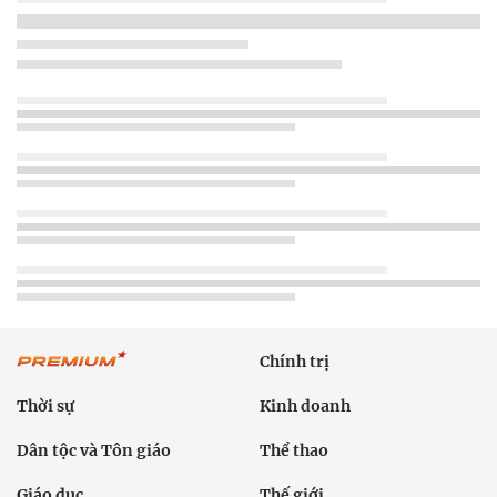
Chính trị
Thời sự
Kinh doanh
Dân tộc và Tôn giáo
Thể thao
Giáo dục
Thế giới