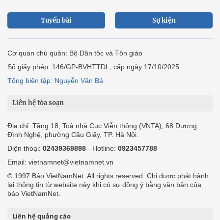
Tuyến bài
Sự kiện
Cơ quan chủ quản: Bộ Dân tộc và Tôn giáo
Số giấy phép: 146/GP-BVHTTDL, cấp ngày 17/10/2025
Tổng biên tập: Nguyễn Văn Bá
Liên hệ tòa soạn
Địa chỉ: Tầng 18, Toà nhà Cục Viễn thông (VNTA), 68 Dương
Đình Nghệ, phường Cầu Giấy, TP. Hà Nội.
Điện thoại:
02439369898
- Hotline:
0923457788
Email: vietnamnet@vietnamnet.vn
© 1997 Báo VietNamNet. All rights reserved. Chỉ được phát hành
lại thông tin từ website này khi có sự đồng ý bằng văn bản của
báo VietNamNet.
Liên hệ quảng cáo