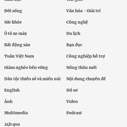
Đời sống
Văn hóa - Giải trí
Sức khỏe
Công nghệ
Ô tô xe máy
Du lịch
Bất động sản
Bạn đọc
Tuần Việt Nam
Công nghiệp hỗ trợ
Giảm nghèo bền vững
Nông thôn mới
Dân tộc thiểu số và miền núi
Nội dung chuyên đề
English
Hồ sơ
Ảnh
Video
Multimedia
Podcast
24h qua