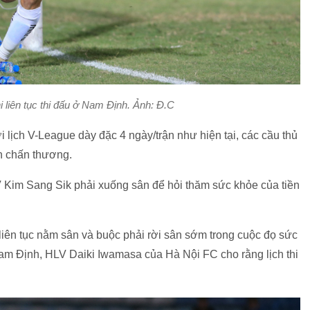
i liên tục thi đấu ở Nam Định. Ảnh: Đ.C
 lịch V-League dày đặc 4 ngày/trận như hiện tại, các cầu thủ
nh chấn thương.
 Kim Sang Sik phải xuống sân để hỏi thăm sức khỏe của tiền
ên tục nằm sân và buộc phải rời sân sớm trong cuộc đọ sức
 Định, HLV Daiki Iwamasa của Hà Nội FC cho rằng lịch thi