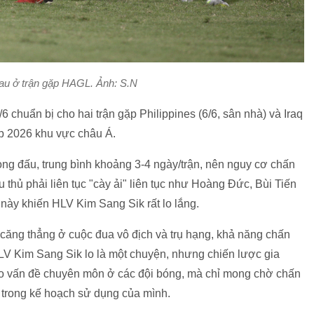
đau ở trận gặp HAGL. Ảnh: S.N
6 chuẩn bị cho hai trận gặp Philippines (6/6, sân nhà) và Iraq
up 2026 khu vực châu Á.
vòng đấu, trung bình khoảng 3-4 ngày/trận, nên nguy cơ chấn
thủ phải liên tục "cày ải" liên tục như Hoàng Đức, Bùi Tiến
này khiến HLV Kim Sang Sik rất lo lắng.
căng thẳng ở cuộc đua vô địch và trụ hạng, khả năng chấn
HLV Kim Sang Sik lo là một chuyện, nhưng chiến lược gia
o vấn đề chuyên môn ở các đội bóng, mà chỉ mong chờ chấn
trong kế hoạch sử dụng của mình.