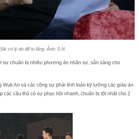
ik có lý do để lo lắng. Ảnh: S.N
một sự chuẩn bị nhiều phương án nhân sự, sẵn sàng cho
g Wuk An và các cộng sự phải tính toán kỹ lưỡng các giáo án
p các cầu thủ có sự phục hồi nhanh, chuẩn bị tốt nhất cho 2