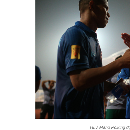
HLV Mano Polking độn