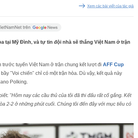
Xem các bài viết của tác giả
 tại Mỹ Đình, và tự tin đội nhà sẽ thắng Việt Nam ở trận
 trước tuyển Việt Nam ở trận chung kết lượt đi
AFF Cup
ầy "Voi chiến" chỉ có một trận hòa. Dù vậy, kết quả này
Mano Polking.
biết:
"Hôm nay các cầu thủ của tôi đã thi đấu rất cố gắng. Kết
a 2-2 ở những phút cuối. Chúng tôi đến đây với mục tiêu có
.