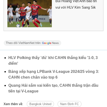
Bùi Hoàng Việt Anh báo tin
vui với HLV Kim Sang Sik
HLV Polking thấy 'đủ' khi CAHN thắng kiểu '1-0, 3
điểm'
Bảng xếp hạng LPBank V-League 2024/25 vòng 3:
CAHN chen chân vào top 6
Quang Hải sắm vai kiến tạo, CAHN thắng trận đầu
tiên tại V-League
Xem thêm về:
Bangkok United
Nam Định FC