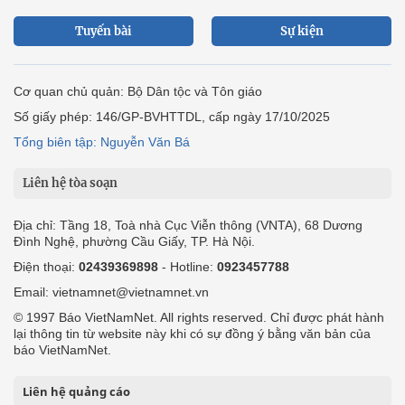
Tuyến bài
Sự kiện
Cơ quan chủ quản: Bộ Dân tộc và Tôn giáo
Số giấy phép: 146/GP-BVHTTDL, cấp ngày 17/10/2025
Tổng biên tập: Nguyễn Văn Bá
Liên hệ tòa soạn
Địa chỉ: Tầng 18, Toà nhà Cục Viễn thông (VNTA), 68 Dương
Đình Nghệ, phường Cầu Giấy, TP. Hà Nội.
Điện thoại:
02439369898
- Hotline:
0923457788
Email: vietnamnet@vietnamnet.vn
© 1997 Báo VietNamNet. All rights reserved. Chỉ được phát hành
lại thông tin từ website này khi có sự đồng ý bằng văn bản của
báo VietNamNet.
Liên hệ quảng cáo