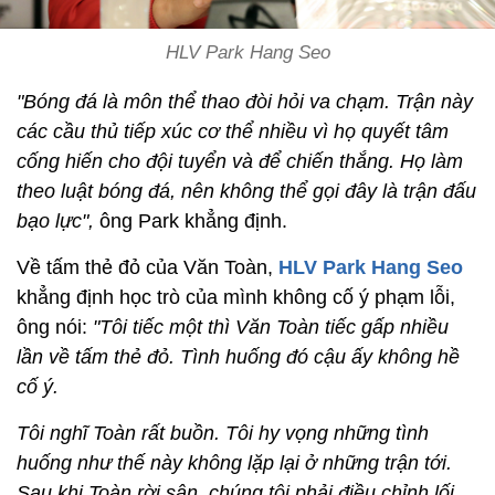
HLV Park Hang Seo
"Bóng đá là môn thể thao đòi hỏi va chạm. Trận này
các cầu thủ tiếp xúc cơ thể nhiều vì họ quyết tâm
cống hiến cho đội tuyển và để chiến thắng. Họ làm
theo luật bóng đá, nên không thể gọi đây là trận đấu
bạo lực",
ông Park khẳng định.
Về tấm thẻ đỏ của Văn Toàn,
HLV Park Hang Seo
khẳng định học trò của mình không cố ý phạm lỗi,
ông nói:
"Tôi tiếc một thì Văn Toàn tiếc gấp nhiều
lần về tấm thẻ đỏ. Tình huống đó cậu ấy không hề
cố ý.
Tôi nghĩ Toàn rất buồn. Tôi hy vọng những tình
huống như thế này không lặp lại ở những trận tới.
Sau khi Toàn rời sân, chúng tôi phải điều chỉnh lối