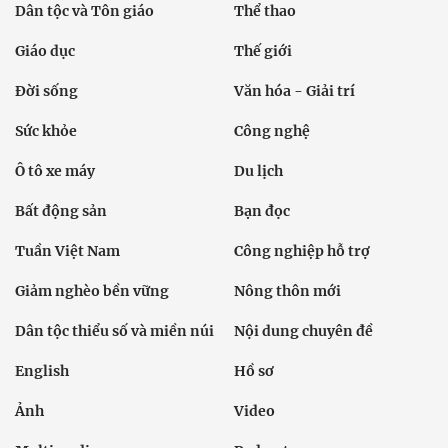
Dân tộc và Tôn giáo
Thể thao
Giáo dục
Thế giới
Đời sống
Văn hóa - Giải trí
Sức khỏe
Công nghệ
Ô tô xe máy
Du lịch
Bất động sản
Bạn đọc
Tuần Việt Nam
Công nghiệp hỗ trợ
Giảm nghèo bền vững
Nông thôn mới
Dân tộc thiểu số và miền núi
Nội dung chuyên đề
English
Hồ sơ
Ảnh
Video