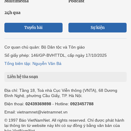
Multimedia
Podcast
24h qua
Tuyến bài
Sự kiện
Cơ quan chủ quản: Bộ Dân tộc và Tôn giáo
Số giấy phép: 146/GP-BVHTTDL, cấp ngày 17/10/2025
Tổng biên tập: Nguyễn Văn Bá
Liên hệ tòa soạn
Địa chỉ: Tầng 18, Toà nhà Cục Viễn thông (VNTA), 68 Dương
Đình Nghệ, phường Cầu Giấy, TP. Hà Nội.
Điện thoại:
02439369898
- Hotline:
0923457788
Email: vietnamnet@vietnamnet.vn
© 1997 Báo VietNamNet. All rights reserved. Chỉ được phát hành
lại thông tin từ website này khi có sự đồng ý bằng văn bản của
báo VietNamNet.