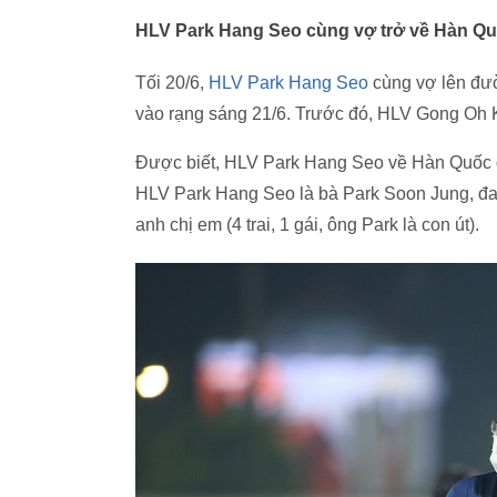
HLV Park Hang Seo cùng vợ trở về Hàn Qu
Tối 20/6,
HLV Park Hang Seo
cùng vợ lên đư
vào rạng sáng 21/6. Trước đó, HLV Gong Oh 
Được biết, HLV Park Hang Seo về Hàn Quốc để
HLV Park Hang Seo là bà Park Soon Jung, đan
anh chị em (4 trai, 1 gái, ông Park là con út).