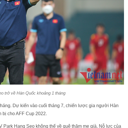
o trở về Hàn Quốc khoảng 1 tháng
tháng. Dự kiến vào cuối tháng 7, chiến lược gia người Hàn
ẩn bị cho AFF Cup 2022.
V Park Hang Seo không thể về quê thăm mẹ già. Nỗ lực của