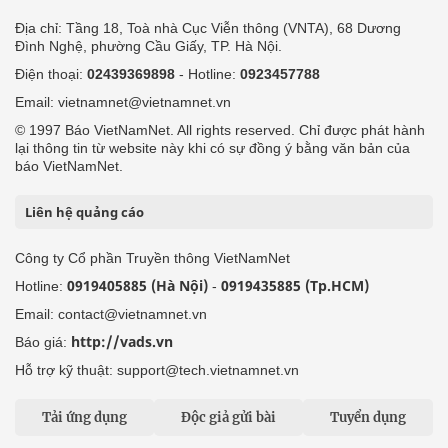
Địa chỉ: Tầng 18, Toà nhà Cục Viễn thông (VNTA), 68 Dương
Đình Nghệ, phường Cầu Giấy, TP. Hà Nội.
Điện thoại:
02439369898
- Hotline:
0923457788
Email: vietnamnet@vietnamnet.vn
© 1997 Báo VietNamNet. All rights reserved. Chỉ được phát hành
lại thông tin từ website này khi có sự đồng ý bằng văn bản của
báo VietNamNet.
Liên hệ quảng cáo
Công ty Cổ phần Truyền thông VietNamNet
0919405885 (Hà Nội)
0919435885 (Tp.HCM)
Hotline:
-
Email: contact@vietnamnet.vn
http://vads.vn
Báo giá:
Hỗ trợ kỹ thuật: support@tech.vietnamnet.vn
Tải ứng dụng
Độc giả gửi bài
Tuyển dụng