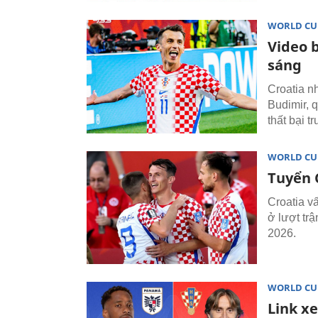
WORLD CU
Video 
sáng
Croatia n
Budimir, q
thất bại t
WORLD CU
Tuyển 
Croatia v
ở lượt trậ
2026.
WORLD CU
Link x