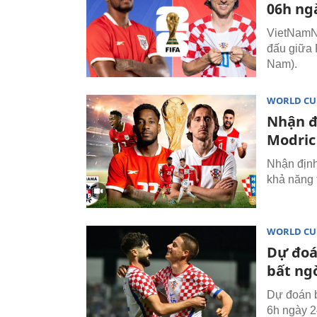
06h ng
VietNamNe
đấu giữa 
Nam).
WORLD CU
Nhận đ
Modric
Nhận định
khả năng 
WORLD CU
Dự đoá
bất ng
Dự đoán b
6h ngày 2