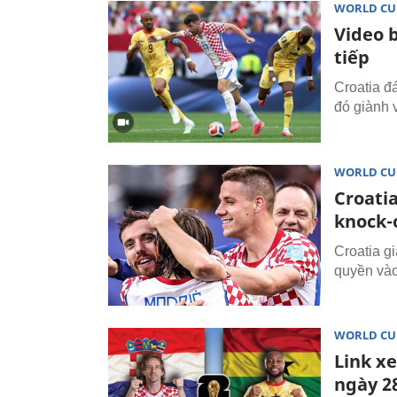
WORLD CU
Video 
tiếp
Croatia đ
đó giành v
WORLD CU
Croati
knock-
Croatia g
quyền vào
WORLD CU
Link x
ngày 2