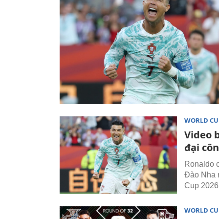
WORLD CU
Video 
đại cô
Ronaldo c
Đào Nha n
Cup 2026
WORLD CU