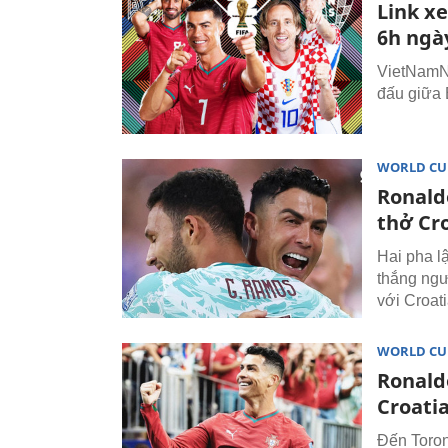
Link x
6h ngà
VietNamNe
đấu giữa 
WORLD CU
Ronald
thở Cr
Hai pha 
thắng ngư
với Croati
WORLD CU
Ronald
Croati
Đến Toron