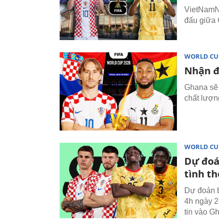
VietNamNe
đấu giữa 
WORLD CU
Nhận đ
Ghana sẽ 
chất lượng
WORLD CU
Dự đoá
tình th
Dự đoán b
4h ngày 2
tin vào G