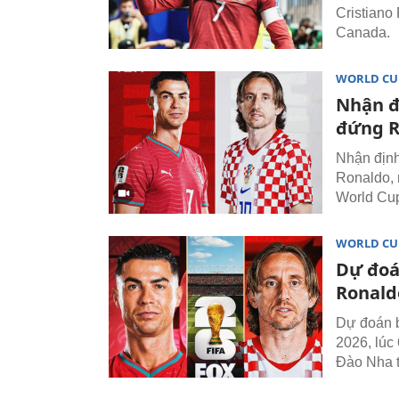
Cristiano
Canada.
WORLD CU
Nhận đ
đứng R
Nhận định
Ronaldo, 
World Cu
WORLD CU
Dự đoá
Ronald
Dự đoán b
2026, lúc
Đào Nha t