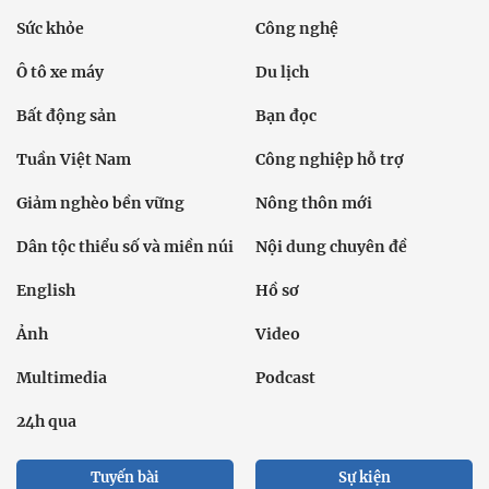
Sức khỏe
Công nghệ
Ô tô xe máy
Du lịch
Bất động sản
Bạn đọc
Tuần Việt Nam
Công nghiệp hỗ trợ
Giảm nghèo bền vững
Nông thôn mới
Dân tộc thiểu số và miền núi
Nội dung chuyên đề
English
Hồ sơ
Ảnh
Video
Multimedia
Podcast
24h qua
Tuyến bài
Sự kiện