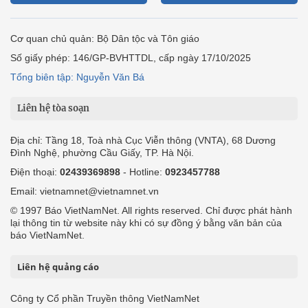
Cơ quan chủ quản: Bộ Dân tộc và Tôn giáo
Số giấy phép: 146/GP-BVHTTDL, cấp ngày 17/10/2025
Tổng biên tập: Nguyễn Văn Bá
Liên hệ tòa soạn
Địa chỉ: Tầng 18, Toà nhà Cục Viễn thông (VNTA), 68 Dương
Đình Nghệ, phường Cầu Giấy, TP. Hà Nội.
Điện thoại:
02439369898
- Hotline:
0923457788
Email: vietnamnet@vietnamnet.vn
© 1997 Báo VietNamNet. All rights reserved. Chỉ được phát hành
lại thông tin từ website này khi có sự đồng ý bằng văn bản của
báo VietNamNet.
Liên hệ quảng cáo
Công ty Cổ phần Truyền thông VietNamNet