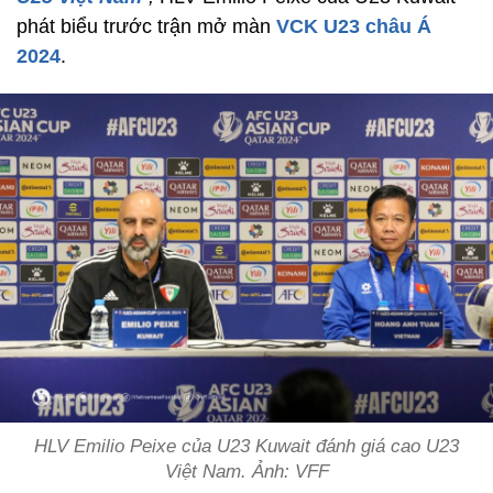
phát biểu trước trận mở màn
VCK U23 châu Á
2024
.
HLV Emilio Peixe của U23 Kuwait đánh giá cao U23
Việt Nam. Ảnh: VFF