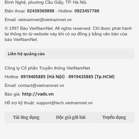
Đình Nghệ, phường Cầu Giấy, TP. Hà Nội.
Điện thoại:
02439369898
- Hotline:
0923457788
Email: vietnamnet@vietnamnet.vn
© 1997 Báo VietNamNet. All rights reserved. Chỉ được phát hành
lại thông tin từ website này khi có sự đồng ý bằng văn bản của
báo VietNamNet.
Liên hệ quảng cáo
Công ty Cổ phần Truyền thông VietNamNet
0919405885 (Hà Nội)
0919435885 (Tp.HCM)
Hotline:
-
Email: contact@vietnamnet.vn
http://vads.vn
Báo giá:
Hỗ trợ kỹ thuật: support@tech.vietnamnet.vn
Tải ứng dụng
Độc giả gửi bài
Tuyển dụng