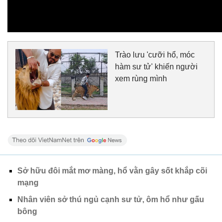
Trào lưu 'cưỡi hổ, móc
hàm sư tử' khiến người
xem rùng mình
Sở hữu đôi mắt mơ màng, hổ vằn gây sốt khắp cõi
mạng
Nhân viên sở thú ngủ cạnh sư tử, ôm hổ như gấu
bông