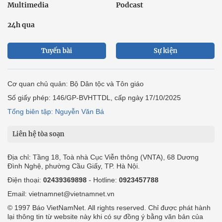
Multimedia
Podcast
24h qua
Tuyến bài
Sự kiện
Cơ quan chủ quản: Bộ Dân tộc và Tôn giáo
Số giấy phép: 146/GP-BVHTTDL, cấp ngày 17/10/2025
Tổng biên tập: Nguyễn Văn Bá
Liên hệ tòa soạn
Địa chỉ: Tầng 18, Toà nhà Cục Viễn thông (VNTA), 68 Dương
Đình Nghệ, phường Cầu Giấy, TP. Hà Nội.
Điện thoại:
02439369898
- Hotline:
0923457788
Email: vietnamnet@vietnamnet.vn
© 1997 Báo VietNamNet. All rights reserved. Chỉ được phát hành
lại thông tin từ website này khi có sự đồng ý bằng văn bản của