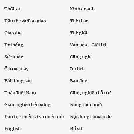
Thời sự
Kinh doanh
Dân tộc và Tôn giáo
Thể thao
Giáo dục
Thế giới
Đời sống
Văn hóa - Giải trí
Sức khỏe
Công nghệ
Ô tô xe máy
Du lịch
Bất động sản
Bạn đọc
Tuần Việt Nam
Công nghiệp hỗ trợ
Giảm nghèo bền vững
Nông thôn mới
Dân tộc thiểu số và miền núi
Nội dung chuyên đề
English
Hồ sơ