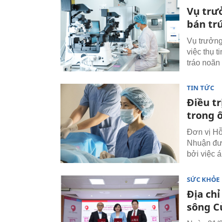
Vụ trư
bán trứ
Vụ trưởng
việc thụ t
tráo noãn 
TIN TỨC
Điều t
trong 
Đơn vị Hỗ
Nhuận đượ
bởi việc 
SỨC KHỎE
Địa ch
sông C