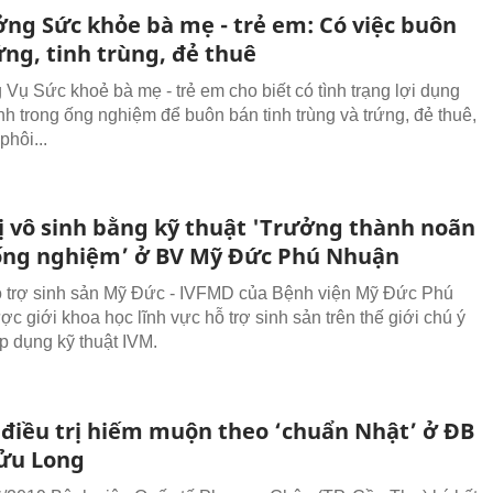
ởng Sức khỏe bà mẹ - trẻ em: Có việc buôn
ng, tinh trùng, đẻ thuê
 Vụ Sức khoẻ bà mẹ - trẻ em cho biết có tình trạng lợi dụng
inh trong ống nghiệm để buôn bán tinh trùng và trứng, đẻ thuê,
phôi...
rị vô sinh bằng kỹ thuật 'Trưởng thành noãn
ống nghiệm’ ở BV Mỹ Đức Phú Nhuận
 trợ sinh sản Mỹ Đức - IVFMD của Bệnh viện Mỹ Đức Phú
c giới khoa học lĩnh vực hỗ trợ sinh sản trên thế giới chú ý
áp dụng kỹ thuật IVM.
ỉ điều trị hiếm muộn theo ‘chuẩn Nhật’ ở ĐB
ửu Long