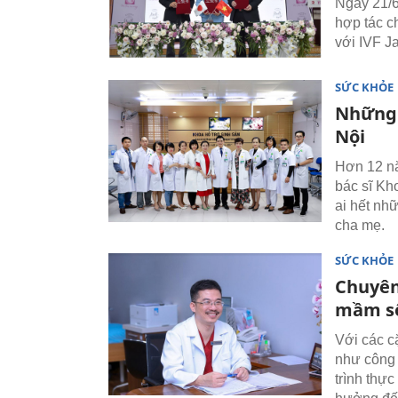
Ngày 21/6
hợp tác c
với IVF J
SỨC KHỎE
Những 
Nội
Hơn 12 nă
bác sĩ Kh
ai hết nh
cha mẹ.
SỨC KHỎE
Chuyên
mầm s
Với các c
như công 
trình thự