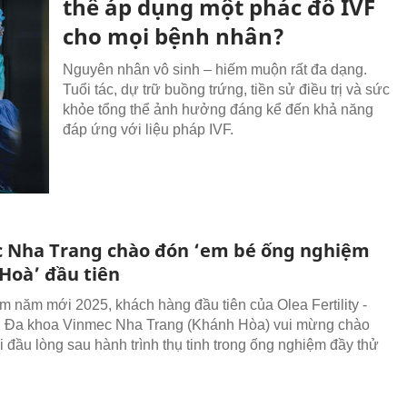
thể áp dụng một phác đồ IVF
cho mọi bệnh nhân?
Nguyên nhân vô sinh – hiếm muộn rất đa dạng.
Tuổi tác, dự trữ buồng trứng, tiền sử điều trị và sức
khỏe tổng thể ảnh hưởng đáng kể đến khả năng
đáp ứng với liệu pháp IVF.
 Nha Trang chào đón ‘em bé ống nghiệm
Hoà’ đầu tiên
m năm mới 2025, khách hàng đầu tiên của Olea Fertility -
n Đa khoa Vinmec Nha Trang (Khánh Hòa) vui mừng chào
i đầu lòng sau hành trình thụ tinh trong ống nghiệm đầy thử