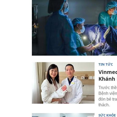
TIN TỨC
Vinmec
Khánh 
Trước thề
Bệnh việ
đón bé tra
thách.
SỨC KHỎE