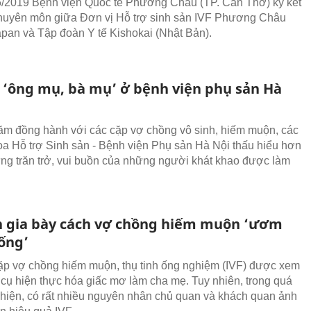
/2019 Bệnh viện Quốc tế Phương Châu (TP. Cần Thơ) ký kết
huyên môn giữa Đơn vị Hỗ trợ sinh sản IVF Phương Châu
apan và Tập đoàn Y tế Kishokai (Nhật Bản).
‘ông mụ, bà mụ’ ở bệnh viện phụ sản Hà
m đồng hành với các cặp vợ chồng vô sinh, hiếm muộn, các
oa Hỗ trợ Sinh sản - Bệnh viện Phụ sản Hà Nội thấu hiểu hơn
ững trăn trở, vui buồn của những người khát khao được làm
 gia bày cách vợ chồng hiếm muộn ‘ươm
ống’
ặp vợ chồng hiếm muộn, thụ tinh ống nghiệm (IVF) được xem
cụ hiện thực hóa giấc mơ làm cha mẹ. Tuy nhiên, trong quá
c hiện, có rất nhiều nguyên nhân chủ quan và khách quan ảnh