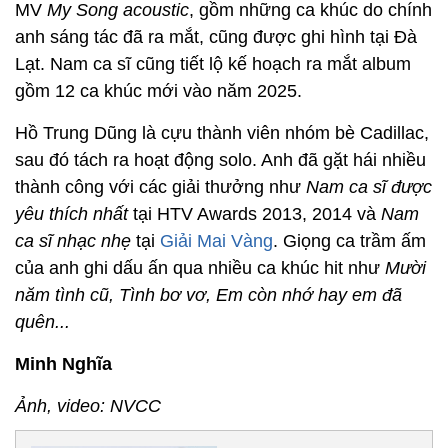
MV
My Song acoustic
, gồm những ca khúc do chính
anh sáng tác đã ra mắt, cũng được ghi hình tại Đà
Lạt. Nam ca sĩ cũng tiết lộ kế hoạch ra mắt album
gồm 12 ca khúc mới vào năm 2025.
Hồ Trung Dũng là cựu thành viên nhóm bè Cadillac,
sau đó tách ra hoạt động solo. Anh đã gặt hái nhiều
thành công với các giải thưởng như
Nam ca sĩ được
yêu thích nhất
tại
HTV Awards 2013, 2014 và
Nam
ca sĩ nhạc nhẹ
tại
Giải Mai Vàng
. Giọng ca trầm ấm
của anh ghi dấu ấn qua nhiều ca khúc hit như
Mười
năm tình cũ, Tình bơ vơ, Em còn nhớ hay em đã
quên...
Minh Nghĩa
Ảnh, video: NVCC