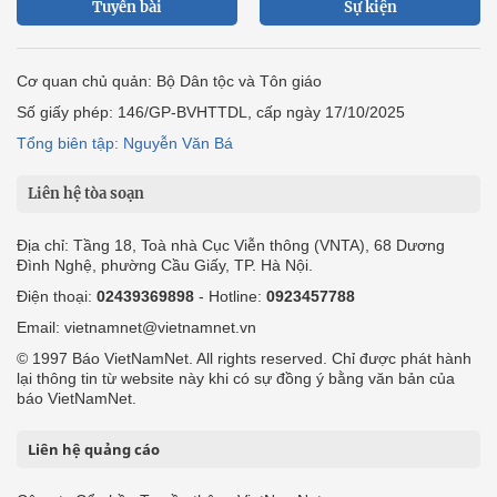
Tuyến bài
Sự kiện
Cơ quan chủ quản: Bộ Dân tộc và Tôn giáo
Số giấy phép: 146/GP-BVHTTDL, cấp ngày 17/10/2025
Tổng biên tập: Nguyễn Văn Bá
Liên hệ tòa soạn
Địa chỉ: Tầng 18, Toà nhà Cục Viễn thông (VNTA), 68 Dương
Đình Nghệ, phường Cầu Giấy, TP. Hà Nội.
Điện thoại:
02439369898
- Hotline:
0923457788
Email: vietnamnet@vietnamnet.vn
© 1997 Báo VietNamNet. All rights reserved. Chỉ được phát hành
lại thông tin từ website này khi có sự đồng ý bằng văn bản của
báo VietNamNet.
Liên hệ quảng cáo