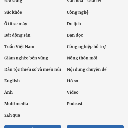
Đời sống
Văn hóa - Giải trí
Sức khỏe
Công nghệ
Ô tô xe máy
Du lịch
Bất động sản
Bạn đọc
Tuần Việt Nam
Công nghiệp hỗ trợ
Giảm nghèo bền vững
Nông thôn mới
Dân tộc thiểu số và miền núi
Nội dung chuyên đề
English
Hồ sơ
Ảnh
Video
Multimedia
Podcast
24h qua