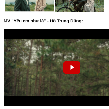
MV "Yêu em như là" - Hồ Trung Dũng: