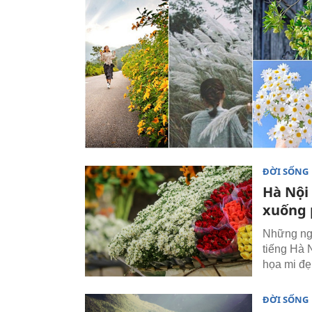
ĐỜI SỐNG
Hà Nội
xuống 
Những ngà
tiếng Hà 
họa mi đẹp
ĐỜI SỐNG