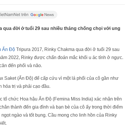
 qua đời ở tuổi 29 sau nhiều tháng chống chọi với ung
u Ấn Độ
Tripura 2017, Rinky Chakma qua đời ở tuổi 29 sau
 năm 2022, Rinky được chẩn đoán mắc khối u ác tính ở ngực.
 căn đến phổi và não.
 Saket (Ấn Độ) để cấp cứu vì một lá phổi của cô gần như
 hóa trị và phải cạo đầu.
 tổ chức Hoa hậu Ấn Độ (Femina Miss India) xác nhận trên
 chân thành đến gia đình và bạn bè của cô ấy trong thời điểm
ngọt ngào và tốt bụng. Cầu mong cho linh hồn của Rinky
iết.