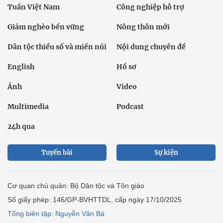
Tuần Việt Nam
Công nghiệp hỗ trợ
Giảm nghèo bền vững
Nông thôn mới
Dân tộc thiểu số và miền núi
Nội dung chuyên đề
English
Hồ sơ
Ảnh
Video
Multimedia
Podcast
24h qua
Tuyến bài
Sự kiện
Cơ quan chủ quản: Bộ Dân tộc và Tôn giáo
Số giấy phép: 146/GP-BVHTTDL, cấp ngày 17/10/2025
Tổng biên tập: Nguyễn Văn Bá