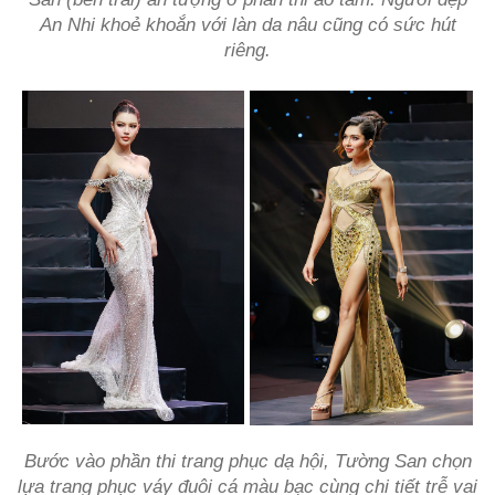
An Nhi khoẻ khoắn với làn da nâu cũng có sức hút
riêng.
Bước vào phần thi trang phục dạ hội, Tường San chọn
lựa trang phục váy đuôi cá màu bạc cùng chi tiết trễ vai