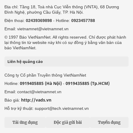
Địa chỉ: Tầng 18, Toà nhà Cục Viễn thông (VNTA), 68 Dương
Đình Nghệ, phường Cầu Giấy, TP. Hà Nội.
Điện thoại:
02439369898
- Hotline:
0923457788
Email: vietnamnet@vietnamnet.vn
© 1997 Báo VietNamNet. All rights reserved. Chỉ được phát hành
lại thông tin từ website này khi có sự đồng ý bằng văn bản của
báo VietNamNet.
Liên hệ quảng cáo
Công ty Cổ phần Truyền thông VietNamNet
0919405885 (Hà Nội)
0919435885 (Tp.HCM)
Hotline:
-
Email: contact@vietnamnet.vn
http://vads.vn
Báo giá:
Hỗ trợ kỹ thuật: support@tech.vietnamnet.vn
Tải ứng dụng
Độc giả gửi bài
Tuyển dụng