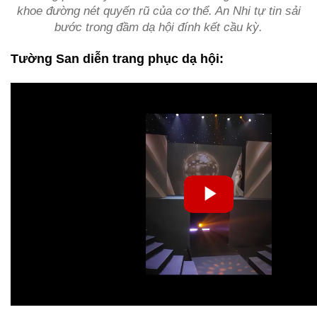
khoe đường nét quyến rũ của cơ thể. An Nhi tự tin sải
bước trong đầm dạ hội đính kết cầu kỳ.
Tường San diễn trang phục dạ hội: