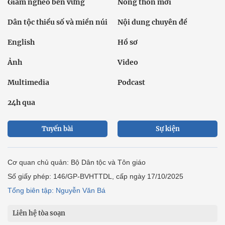
Giảm nghèo bền vững
Nông thôn mới
Dân tộc thiểu số và miền núi
Nội dung chuyên đề
English
Hồ sơ
Ảnh
Video
Multimedia
Podcast
24h qua
Tuyến bài
Sự kiện
Cơ quan chủ quản: Bộ Dân tộc và Tôn giáo
Số giấy phép: 146/GP-BVHTTDL, cấp ngày 17/10/2025
Tổng biên tập: Nguyễn Văn Bá
Liên hệ tòa soạn