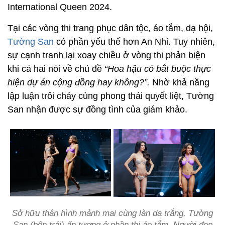
International Queen 2024.
Tại các vòng thi trang phục dân tộc, áo tắm, dạ hội,
Tường San
có phần yếu thế hơn An Nhi. Tuy nhiên,
sự cạnh tranh lại xoay chiều ở vòng thi phản biện
khi cả hai nói về chủ đề
“Hoa hậu có bắt buộc thực
hiện dự án cộng đồng hay không?”.
Nhờ khả năng
lập luận trôi chảy cùng phong thái quyết liệt, Tường
San nhận được sự đồng tình của giám khảo.
Sở hữu thân hình mảnh mai cùng làn da trắng, Tường
San (bên trái) ấn tượng ở phần thi áo tắm. Người đẹp