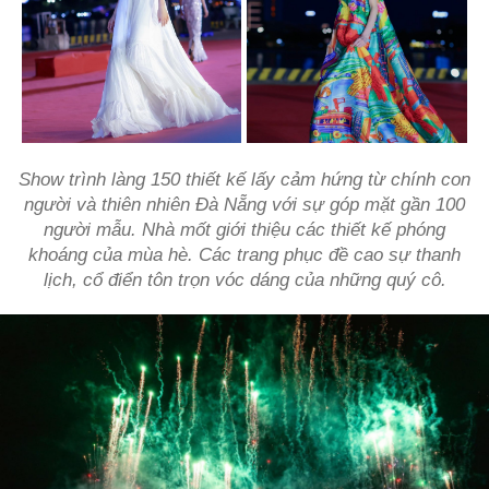
Show trình làng 150 thiết kế lấy cảm hứng từ chính con
người và thiên nhiên Đà Nẵng với sự góp mặt gần 100
người mẫu. Nhà mốt giới thiệu các thiết kế phóng
khoáng của mùa hè. Các trang phục đề cao sự thanh
lịch, cổ điển tôn trọn vóc dáng của những quý cô.