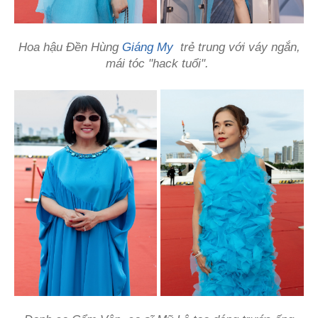
Hoa hậu Đền Hùng
Giáng My
trẻ trung với váy ngắn,
mái tóc "hack tuổi".