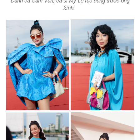
Danh ca Cẩm Vân, ca sĩ Mỹ Lệ tạo dáng trước ống
kính.