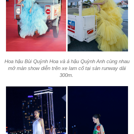
Hoa hậu Bùi Quỳnh Hoa và á hậu Quỳnh Anh cùng nhau
mở màn show diễn trên xe lam cổ tại sàn runway dài
300m.