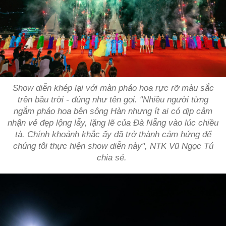
Show diễn khép lại với màn pháo hoa rực rỡ màu sắc
trên bầu trời - đúng như tên gọi. "Nhiều người từng
ngắm pháo hoa bên sông Hàn nhưng ít ai có dịp cảm
nhận vẻ đẹp lộng lẫy, lặng lẽ của Đà Nẵng vào lúc chiều
tà. Chính khoảnh khắc ấy đã trở thành cảm hứng để
chúng tôi thực hiện show diễn này", NTK Vũ Ngọc Tú
chia sẻ.