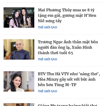
Mai Phương Thúy mua xe 8 tỷ
tặng em gái, gương mặt H'Hen
Niê sưng tấy
THẾ GIỚI SAO
Trương Ngọc Ánh thân mật bên
người đàn ông lạ, Xuân Hinh
thảnh thơi tuổi 65
THẾ GIỚI SAO
BTV Thu Hà VTV như 'nàng thơ',
Hòa Minzy gây sốt với bức ảnh
bên Sơn Tùng M-TP
THẾ GIỚI SAO
Giáng My trang hoàng biệt thự