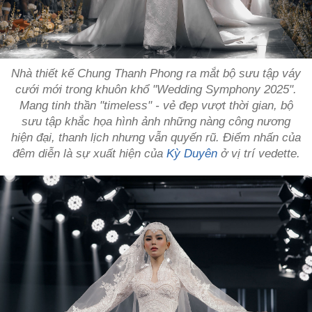
Nhà thiết kế Chung Thanh Phong ra mắt bộ sưu tập váy
cưới mới trong khuôn khổ "Wedding Symphony 2025".
Mang tinh thần "timeless" - vẻ đẹp vượt thời gian, bộ
sưu tập khắc họa hình ảnh những nàng công nương
hiện đại, thanh lịch nhưng vẫn quyến rũ. Điểm nhấn của
đêm diễn là sự xuất hiện của
Kỳ Duyên
ở vị trí vedette.