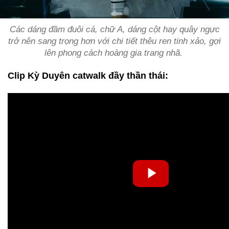
Các dáng đầm đuôi cá, chữ A, dáng cột hay quây ngực
trở nên sang trọng hơn với chi tiết thêu ren tinh xảo, gợi
lên phong cách hoàng gia trang nhã.
Clip Kỳ Duyên catwalk đầy thần thái: