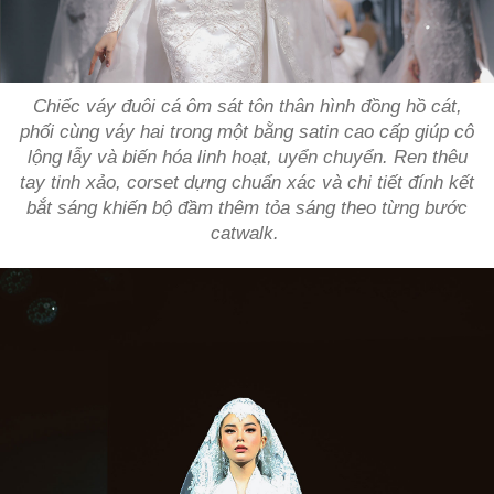
Chiếc váy đuôi cá ôm sát tôn thân hình đồng hồ cát,
phối cùng váy hai trong một bằng satin cao cấp giúp cô
lộng lẫy và biến hóa linh hoạt, uyển chuyển. Ren thêu
tay tinh xảo, corset dựng chuẩn xác và chi tiết đính kết
bắt sáng khiến bộ đầm thêm tỏa sáng theo từng bước
catwalk.