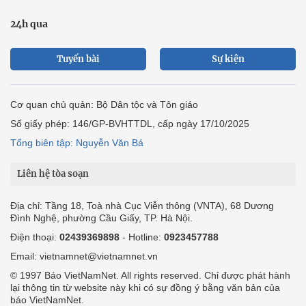
24h qua
Tuyến bài
Sự kiện
Cơ quan chủ quản: Bộ Dân tộc và Tôn giáo
Số giấy phép: 146/GP-BVHTTDL, cấp ngày 17/10/2025
Tổng biên tập: Nguyễn Văn Bá
Liên hệ tòa soạn
Địa chỉ: Tầng 18, Toà nhà Cục Viễn thông (VNTA), 68 Dương
Đình Nghệ, phường Cầu Giấy, TP. Hà Nội.
Điện thoại:
02439369898
- Hotline:
0923457788
Email: vietnamnet@vietnamnet.vn
© 1997 Báo VietNamNet. All rights reserved. Chỉ được phát hành
lại thông tin từ website này khi có sự đồng ý bằng văn bản của
báo VietNamNet.