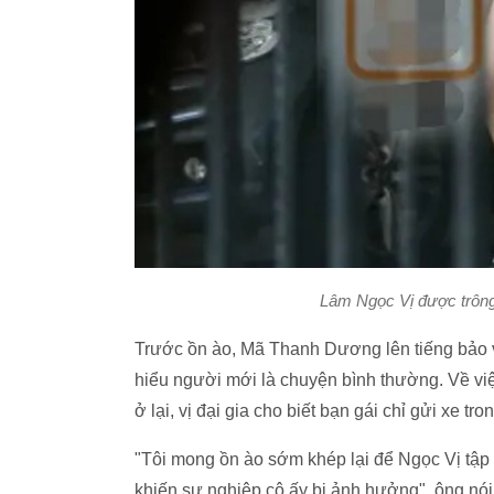
Lâm Ngọc Vị được trông
Trước ồn ào, Mã Thanh Dương lên tiếng bảo v
hiểu người mới là chuyện bình thường. Về vi
ở lại, vị đại gia cho biết bạn gái chỉ gửi xe 
"Tôi mong ồn ào sớm khép lại để Ngọc Vị tập
khiến sự nghiệp cô ấy bị ảnh hưởng", ông nói