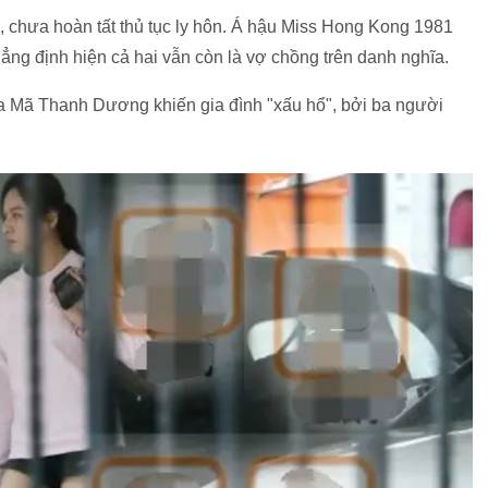
 chưa hoàn tất thủ tục ly hôn. Á hậu Miss Hong Kong 1981
ng định hiện cả hai vẫn còn là vợ chồng trên danh nghĩa.
a Mã Thanh Dương khiến gia đình "xấu hổ", bởi ba người