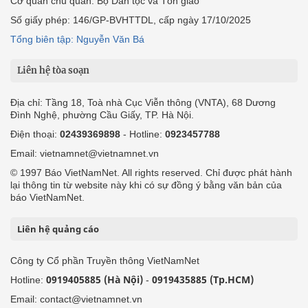
Cơ quan chủ quản: Bộ Dân tộc và Tôn giáo
Số giấy phép: 146/GP-BVHTTDL, cấp ngày 17/10/2025
Tổng biên tập: Nguyễn Văn Bá
Liên hệ tòa soạn
Địa chỉ: Tầng 18, Toà nhà Cục Viễn thông (VNTA), 68 Dương
Đình Nghệ, phường Cầu Giấy, TP. Hà Nội.
Điện thoại:
02439369898
- Hotline:
0923457788
Email: vietnamnet@vietnamnet.vn
© 1997 Báo VietNamNet. All rights reserved. Chỉ được phát hành
lại thông tin từ website này khi có sự đồng ý bằng văn bản của
báo VietNamNet.
Liên hệ quảng cáo
Công ty Cổ phần Truyền thông VietNamNet
0919405885 (Hà Nội)
0919435885 (Tp.HCM)
Hotline:
-
Email: contact@vietnamnet.vn