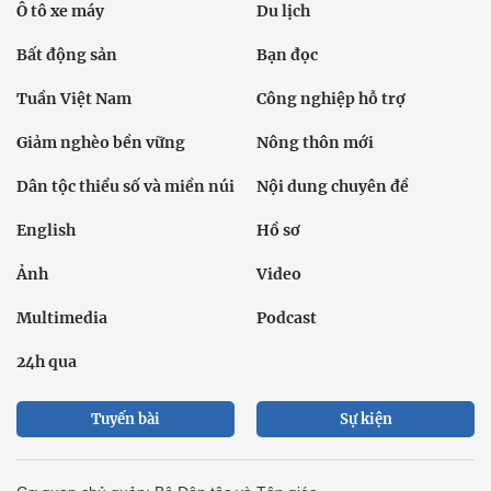
Ô tô xe máy
Du lịch
Bất động sản
Bạn đọc
Tuần Việt Nam
Công nghiệp hỗ trợ
Giảm nghèo bền vững
Nông thôn mới
Dân tộc thiểu số và miền núi
Nội dung chuyên đề
English
Hồ sơ
Ảnh
Video
Multimedia
Podcast
24h qua
Tuyến bài
Sự kiện