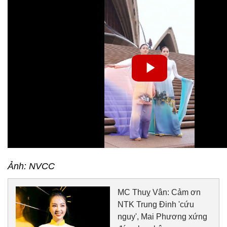
Ảnh: NVCC
MC Thuỵ Vân: Cảm ơn
NTK Trung Đinh 'cứu
nguy', Mai Phương xứng