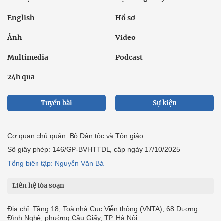
English
Hồ sơ
Ảnh
Video
Multimedia
Podcast
24h qua
Tuyến bài
Sự kiện
Cơ quan chủ quản: Bộ Dân tộc và Tôn giáo
Số giấy phép: 146/GP-BVHTTDL, cấp ngày 17/10/2025
Tổng biên tập: Nguyễn Văn Bá
Liên hệ tòa soạn
Địa chỉ: Tầng 18, Toà nhà Cục Viễn thông (VNTA), 68 Dương
Đình Nghệ, phường Cầu Giấy, TP. Hà Nội.