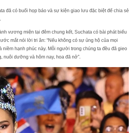
 đã có buổi họp báo và sự kiện giao lưu đặc biệt để chia sẻ
.
iành vương miện tại đêm chung kết, Suchata có bài phát biểu
ước mắt nói lời tri ân: “Nếu không có sự ủng hộ của mọi
à niềm hạnh phúc này. Mỗi người trong chúng ta đều đã gieo
g, nuôi dưỡng và hôm nay, hoa đã nở”.