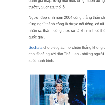
đánh giá thấp, từng mỏi mệt, từng muốn dừng l
trước”, Suchata thổ lộ.
Người đẹp sinh năm 2004 cũng thẳng thắn chi
từng nghĩ thành công là được nổi tiếng, có túi
nhận ra, thành công thực sự là khi mình có t
quốc gia”.
Suchata
cho biết giấc mơ chiến thắng không
cho tất cả người dân Thái Lan - những người
suốt hành trình.