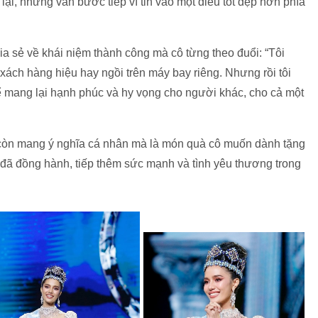
ại, nhưng vẫn bước tiếp vì tin vào một điều tốt đẹp hơn phía
a sẻ về khái niệm thành công mà cô từng theo đuổi: “Tôi
 xách hàng hiệu hay ngồi trên máy bay riêng. Nhưng rồi tôi
hể mang lại hạnh phúc và hy vọng cho người khác, cho cả một
 còn mang ý nghĩa cá nhân mà là món quà cô muốn dành tặng
 đã đồng hành, tiếp thêm sức mạnh và tình yêu thương trong