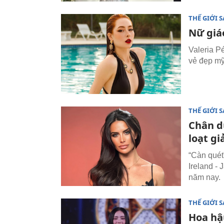
THẾ GIỚI 
Nữ giáo
Valeria P
vẻ đẹp mỹ
THẾ GIỚI 
Chân du
loạt g
“Càn quét
Ireland -
năm nay.
THẾ GIỚI 
Hoa hậu