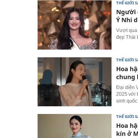
THẾ GIỚI 
Người 
Ý Nhi 
Vượt qua 
đẹp Thái 
THẾ GIỚI 
Hoa hậ
chung 
Đại diện 
2025 với h
sinh quốc 
THẾ GIỚI 
Hoa hậu
kín ở M