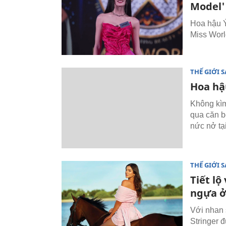
Model'
Hoa hậu Ý 
Miss Worl
THẾ GIỚI 
Hoa hậ
Không kìm
qua căn b
nức nở tạ
THẾ GIỚI 
Tiết l
ngựa ở
Với nhan 
Stringer 