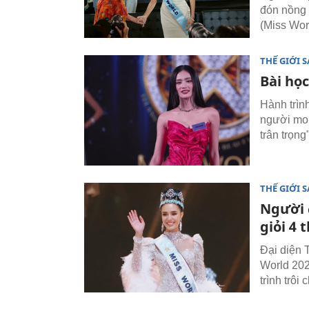
đón nồng 
(Miss Wor
THẾ GIỚI 
Bài học
Hành trìn
người mon
trân trọng"
THẾ GIỚI 
Người 
giỏi 4 
Đại diện 
World 202
trình trô