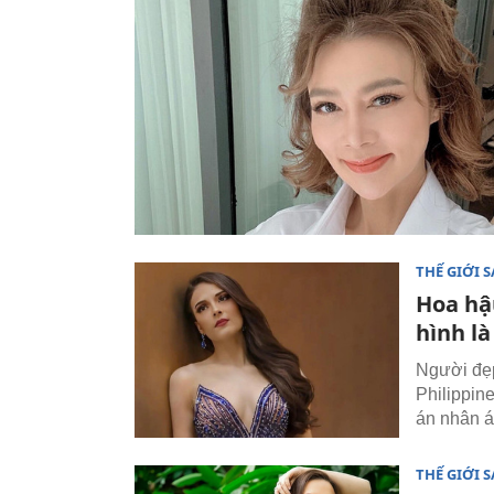
THẾ GIỚI 
Hoa hậ
hình là
Người đẹp
Philippin
án nhân ái
THẾ GIỚI 