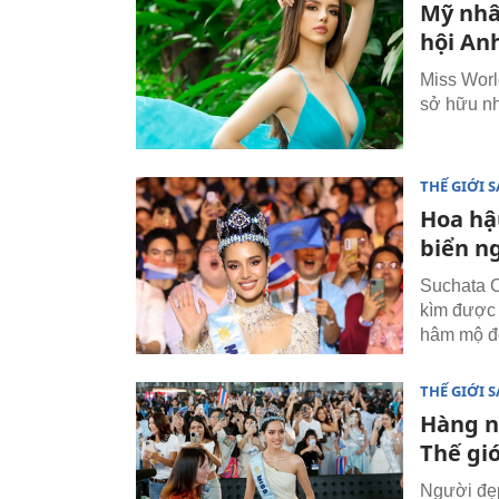
Mỹ nhâ
hội Anh
Miss Worl
sở hữu nh
THẾ GIỚI 
Hoa hậ
biển n
Suchata C
kìm được 
hâm mộ đ
THẾ GIỚI 
Hàng n
Thế gi
Người đẹ