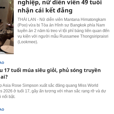
nghiệp, nữ diễn viên 49 tuổi
nhận cái kết đắng
THÁI LAN - Nữ diễn viên Mantana Himatongkam
(Poo) vừa bị Tòa án Hình sự Bangkok phía Nam
tuyên án 2 năm tù treo vì tội phỉ báng liên quan đến
vụ kiện với người mẫu Russamee Thongsiripraisri
(Lookmee).
SAO
u 17 tuổi múa siêu giỏi, phủ sóng truyền
 ai?
 Asia Rose Simpson xuất sắc đăng quang Miss World
es 2026 ở tuổi 17, gây ấn tượng với nhan sắc rạng rỡ và dự
 nổi bật.
SAO