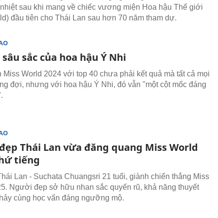
nhiệt sau khi mang về chiếc vương miện Hoa hậu Thế giới
ld) đầu tiên cho Thái Lan sau hơn 70 năm tham dự.
SAO
 sâu sắc của hoa hậu Ý Nhi
h Miss World 2024 với top 40 chưa phải kết quả mà tất cả mọi
g đợi, nhưng với hoa hậu Ý Nhi, đó vẫn "một cột mốc đáng
.
SAO
đẹp Thái Lan vừa đăng quang Miss World
thứ tiếng
Thái Lan - Suchata Chuangsri 21 tuổi, giành chiến thắng Miss
5. Người đẹp sở hữu nhan sắc quyến rũ, khả năng thuyết
i chảy cùng học vấn đáng ngưỡng mộ.