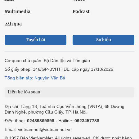
Multimedia
Podcast
24h qua
Tuyến bài
Sự kiện
Cơ quan chủ quản: Bộ Dân tộc và Tôn giáo
Số giấy phép: 146/GP-BVHTTDL, cấp ngày 17/10/2025
Tổng biên tập: Nguyễn Văn Bá
Liên hệ tòa soạn
Địa chỉ: Tầng 18, Toà nhà Cục Viễn thông (VNTA), 68 Dương
Đình Nghệ, phường Cầu Giấy, TP. Hà Nội.
Điện thoại:
02439369898
- Hotline:
0923457788
Email: vietnamnet@vietnamnet.vn
© 1997 Báo VietNamNet. All rights reserved. Chỉ được phát hành