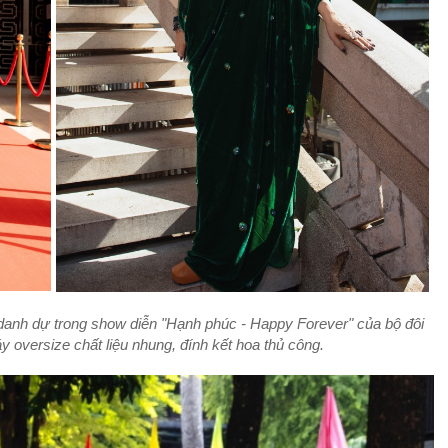
danh dự trong show diễn "Hạnh phúc - Happy Forever" của bộ đôi
 oversize chất liệu nhung, đính kết hoa thủ công.