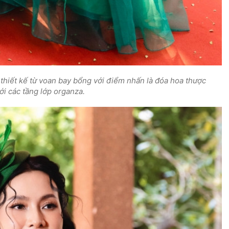
 thiết kế từ voan bay bổng với điểm nhấn là đóa hoa thược
i các tầng lớp organza.