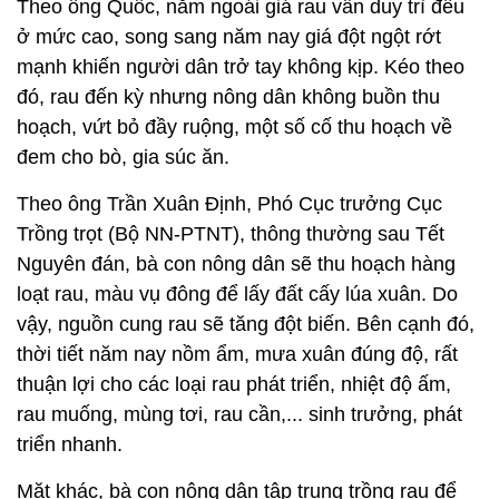
Theo ông Quốc, năm ngoái giá rau vẫn duy trì đều
ở mức cao, song sang năm nay giá đột ngột rớt
mạnh khiến người dân trở tay không kịp. Kéo theo
đó, rau đến kỳ nhưng nông dân không buồn thu
hoạch, vứt bỏ đầy ruộng, một số cố thu hoạch về
đem cho bò, gia súc ăn.
Theo ông Trần Xuân Định, Phó Cục trưởng Cục
Trồng trọt (Bộ NN-PTNT), thông thường sau Tết
Nguyên đán, bà con nông dân sẽ thu hoạch hàng
loạt rau, màu vụ đông để lấy đất cấy lúa xuân. Do
vậy, nguồn cung rau sẽ tăng đột biến. Bên cạnh đó,
thời tiết năm nay nồm ẩm, mưa xuân đúng độ, rất
thuận lợi cho các loại rau phát triển, nhiệt độ ấm,
rau muống, mùng tơi, rau cần,... sinh trưởng, phát
triển nhanh.
Mặt khác, bà con nông dân tập trung trồng rau để