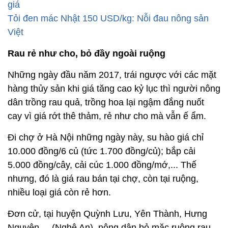
giá
Tỏi đen mác Nhật 150 USD/kg: Nỗi đau nông sản
Việt
Rau rẻ như cho, bỏ đầy ngoài ruộng
Những ngày đầu năm 2017, trái ngược với các mặt
hàng thủy sản khi giá tăng cao kỷ lục thì người nông
dân trồng rau quả, trồng hoa lại ngậm đắng nuốt
cay vì giá rớt thê thảm, rẻ như cho mà vẫn ế ẩm.
Đi chợ ở Hà Nội những ngày này, su hào giá chỉ
10.000 đồng/6 củ (tức 1.700 đồng/củ); bắp cải
5.000 đồng/cây, cải cúc 1.000 đồng/mớ,... Thế
nhưng, đó là giá rau bán tại chợ, còn tại ruộng,
nhiều loại giá còn rẻ hơn.
Đơn cử, tại huyện Quỳnh Lưu, Yên Thành, Hưng
Nguyên,... (Nghệ An), nông dân bỏ mặc ruộng rau