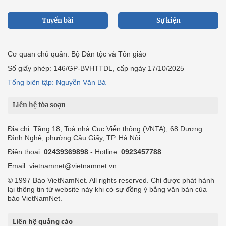
Tuyến bài
Sự kiện
Cơ quan chủ quản: Bộ Dân tộc và Tôn giáo
Số giấy phép: 146/GP-BVHTTDL, cấp ngày 17/10/2025
Tổng biên tập: Nguyễn Văn Bá
Liên hệ tòa soạn
Địa chỉ: Tầng 18, Toà nhà Cục Viễn thông (VNTA), 68 Dương
Đình Nghệ, phường Cầu Giấy, TP. Hà Nội.
Điện thoại:
02439369898
- Hotline:
0923457788
Email: vietnamnet@vietnamnet.vn
© 1997 Báo VietNamNet. All rights reserved. Chỉ được phát hành
lại thông tin từ website này khi có sự đồng ý bằng văn bản của
báo VietNamNet.
Liên hệ quảng cáo