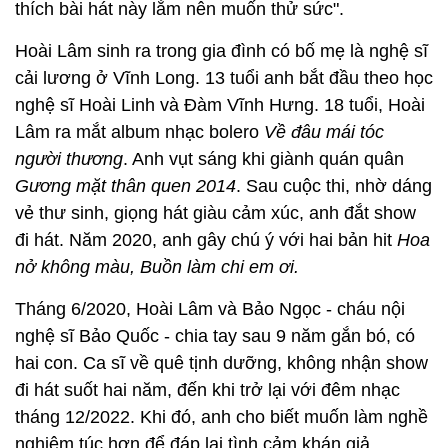
thích bài hát này lắm nên muốn thử sức".
Hoài Lâm sinh ra trong gia đình có bố mẹ là nghệ sĩ
cải lương ở Vĩnh Long. 13 tuổi anh bắt đầu theo học
nghệ sĩ Hoài Linh và Đàm Vĩnh Hưng. 18 tuổi, Hoài
Lâm ra mắt album nhạc bolero
Về đâu mái tóc
người thương
. Anh vụt sáng khi giành quán quân
Gương mặt thân quen 2014
. Sau cuộc thi, nhờ dáng
vẻ thư sinh, giọng hát giàu cảm xúc, anh đắt show
đi hát. Năm 2020, anh gây chú ý với hai bản hit
Hoa
nở không màu, Buồn làm chi em ơi.
Tháng 6/2020, Hoài Lâm và Bảo Ngọc - cháu nội
nghệ sĩ Bảo Quốc - chia tay sau 9 năm gắn bó, có
hai con. Ca sĩ về quê tịnh dưỡng, không nhận show
đi hát suốt hai năm, đến khi trở lại với đêm nhạc
tháng 12/2022. Khi đó, anh cho biết muốn làm nghề
nghiêm túc hơn để đáp lại tình cảm khán giả.