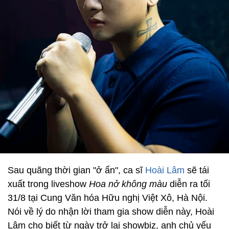
Sau quãng thời gian "ở ẩn", ca sĩ
Hoài Lâm
sẽ tái
xuất trong liveshow
Hoa nở không màu
diễn ra tối
31/8 tại Cung Văn hóa Hữu nghị Việt Xô, Hà Nội.
Nói về lý do nhận lời tham gia show diễn này, Hoài
Lâm cho biết từ ngày trở lại showbiz, anh chủ yếu