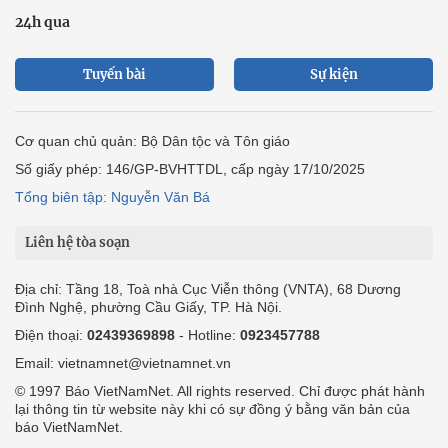
24h qua
Tuyến bài
Sự kiện
Cơ quan chủ quản: Bộ Dân tộc và Tôn giáo
Số giấy phép: 146/GP-BVHTTDL, cấp ngày 17/10/2025
Tổng biên tập: Nguyễn Văn Bá
Liên hệ tòa soạn
Địa chỉ: Tầng 18, Toà nhà Cục Viễn thông (VNTA), 68 Dương
Đình Nghệ, phường Cầu Giấy, TP. Hà Nội.
Điện thoại:
02439369898
- Hotline:
0923457788
Email: vietnamnet@vietnamnet.vn
© 1997 Báo VietNamNet. All rights reserved. Chỉ được phát hành
lại thông tin từ website này khi có sự đồng ý bằng văn bản của
báo VietNamNet.