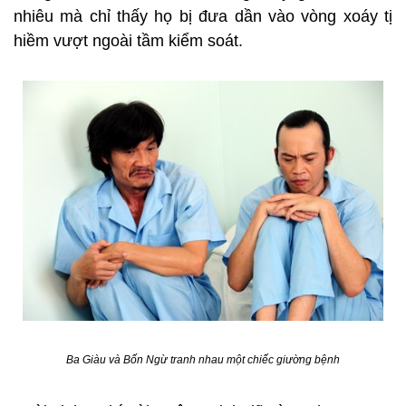
nhiêu mà chỉ thấy họ bị đưa dần vào vòng xoáy tị
hiềm vượt ngoài tầm kiểm soát.
Ba Giàu và Bốn Ngừ tranh nhau một chiếc giường bệnh