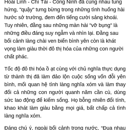
Hoài Linh - Chí Tài - Công Ninh đã cùng nhau tung
hứng, "quậy" tưng bừng trong những tình huống hài
hước sở trường, đem đến tiếng cười sảng khoái.
Tuy nhiên, đằng sau những màn hài "vỡ bụng" là
những điều đáng suy ngẫm và nhìn lại. Đằng sau
bối cảnh làng chài ven biển bình yên còn là khát
vọng làm giàu thời đô thị hóa của những con người
chất phác.
Tốc độ đô thi hóa ồ ạt cùng với chủ nghĩa thực dụng
từ thành thị đã làm đảo lộn cuộc sống vốn đỗi yên
bình, mối quan hệ tình làng nghĩa xóm và làm thay
đổi cả những con người quanh năm cần cù, dùng
sức lao động để kiếm sống. Họ bỗng nhiên đổi tính,
khao khát làm giàu bằng mọi giá, bất chấp cả tình
làng nghĩa xóm.
Đáng chú ý, ngoài bối cảnh trong nước, “Đua nhau