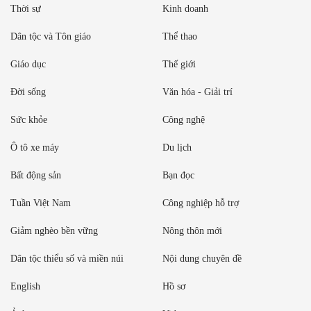
Thời sự
Kinh doanh
Dân tộc và Tôn giáo
Thể thao
Giáo dục
Thế giới
Đời sống
Văn hóa - Giải trí
Sức khỏe
Công nghệ
Ô tô xe máy
Du lịch
Bất động sản
Bạn đọc
Tuần Việt Nam
Công nghiệp hỗ trợ
Giảm nghèo bền vững
Nông thôn mới
Dân tộc thiểu số và miền núi
Nội dung chuyên đề
English
Hồ sơ