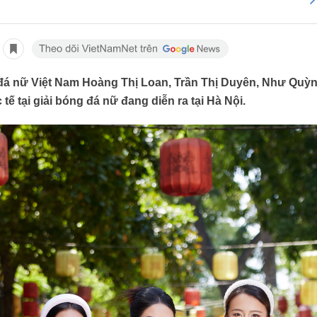
 đá nữ Việt Nam Hoàng Thị Loan, Trần Thị Duyên, Như Quỳnh
tế tại giải bóng đá nữ đang diễn ra tại Hà Nội.