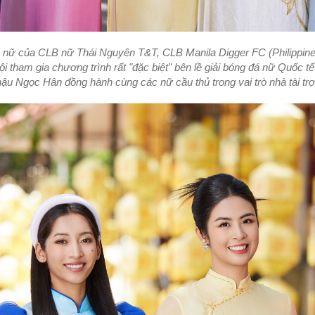
ủ nữ của CLB nữ Thái Nguyên T&T, CLB Manila Digger FC (Philippine
 tham gia chương trình rất "đặc biệt" bên lề giải bóng đá nữ Quốc 
ậu Ngọc Hân đồng hành cùng các nữ cầu thủ trong vai trò nhà tài trợ