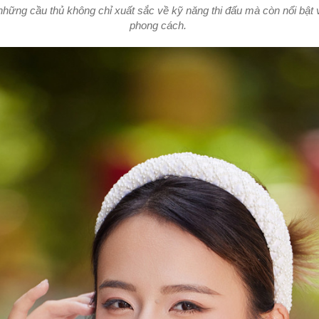
 những cầu thủ không chỉ xuất sắc về kỹ năng thi đấu mà còn nổi bật 
phong cách.