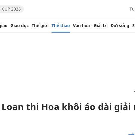
 CUP 2026
Tu
giáo
Giáo dục
Thế giới
Thể thao
Văn hóa - Giải trí
Đời sống
S
Loan thi Hoa khôi áo dài giải