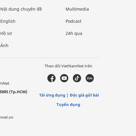
Nội dung chuyên đề
Multimedia
English
Podcast
Hồ sơ
24h qua
Ảnh
Theo dõi VietNamNet trên
amNet
5885 (Tp.HCM)
Tải ứng dụng
Độc giả gửi bài
Tuyển dụng
mnet.vn