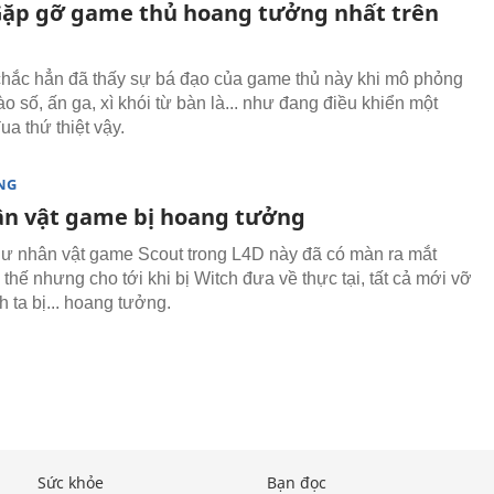
 Gặp gỡ game thủ hoang tưởng nhất trên
hắc hẳn đã thấy sự bá đạo của game thủ này khi mô phỏng
ào số, ấn ga, xì khói từ bàn là... như đang điều khiển một
ua thứ thiệt vậy.
NG
ân vật game bị hoang tưởng
 nhân vật game Scout trong L4D này đã có màn ra mắt
thế nhưng cho tới khi bị Witch đưa về thực tại, tất cả mới vỡ
nh ta bị... hoang tưởng.
Sức khỏe
Bạn đọc