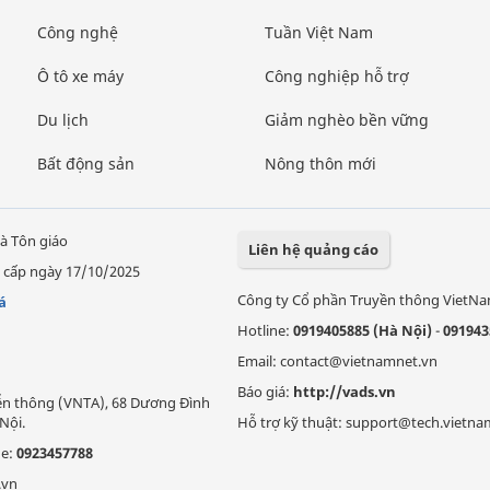
Công nghệ
Tuần Việt Nam
Ô tô xe máy
Công nghiệp hỗ trợ
Du lịch
Giảm nghèo bền vững
Bất động sản
Nông thôn mới
à Tôn giáo
Liên hệ quảng cáo
 cấp ngày 17/10/2025
Công ty Cổ phần Truyền thông VietN
á
Hotline:
0919405885 (Hà Nội)
-
091943
Email: contact@vietnamnet.vn
Báo giá:
http://vads.vn
Viễn thông (VNTA), 68 Dương Đình
Nội.
Hỗ trợ kỹ thuật: support@tech.vietna
ne:
0923457788
.vn