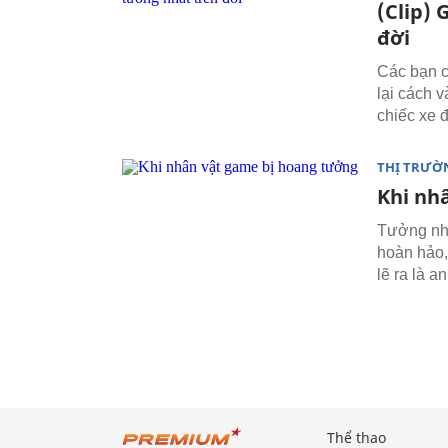
(Clip)
đời
Các bạn c
lại cách v
chiếc xe đ
THỊ TRƯỜ
Khi nh
Tưởng như
hoàn hảo, 
lẽ ra là a
Thể thao