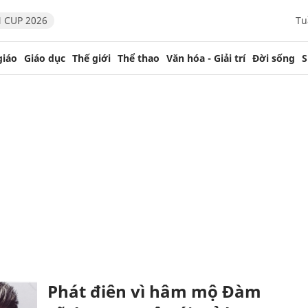
 CUP 2026
Tu
giáo
Giáo dục
Thế giới
Thể thao
Văn hóa - Giải trí
Đời sống
S
Phát điên vì hâm mộ Đàm