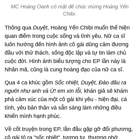
MC Hoàng Oanh có mặt để chúc mừng Hoàng Yến
Chibi.
Thông qua
Duyệt
, Hoàng Yến Chibi muốn thể hiện
quan điểm trong cuộc sống và tình yêu. Nữ ca sĩ
luôn hướng đến hình ảnh cô gái dũng cảm đương
đầu với thử thách, sống độc lập và tự tin làm chủ
cuộc đời. Hình ảnh biểu tượng cho EP lần này là
Nhân mã, cũng là cung hoàng đạo của nữ ca sĩ.
Qua 4 ca khúc gồm
Sốc nhiệt, Duyệt, Đào đâu ra
người như anh và Ừ! em xin lỗi,
khán giả sẽ khám
phá cảm xúc của một cô gái khi yêu - hiện đại, cá
tính, yêu bản thân và sẵn sàng làm những điều
khiến mình hạnh phúc.
Về cốt truyện trong EP, lần đầu gặp gỡ đối phương,
cô gái tỏ ra "sốc nhiệt", tương tư, thương nhớ