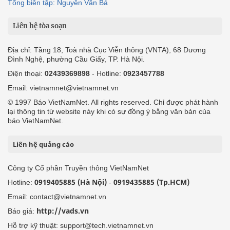
Tổng biên tập: Nguyễn Văn Bá
Liên hệ tòa soạn
Địa chỉ: Tầng 18, Toà nhà Cục Viễn thông (VNTA), 68 Dương
Đình Nghệ, phường Cầu Giấy, TP. Hà Nội.
Điện thoại:
02439369898
- Hotline:
0923457788
Email: vietnamnet@vietnamnet.vn
© 1997 Báo VietNamNet. All rights reserved. Chỉ được phát hành
lại thông tin từ website này khi có sự đồng ý bằng văn bản của
báo VietNamNet.
Liên hệ quảng cáo
Công ty Cổ phần Truyền thông VietNamNet
0919405885 (Hà Nội)
0919435885 (Tp.HCM)
Hotline:
-
Email: contact@vietnamnet.vn
http://vads.vn
Báo giá:
Hỗ trợ kỹ thuật: support@tech.vietnamnet.vn