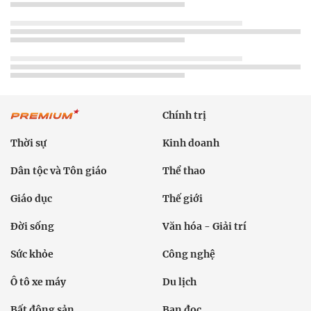
Chính trị
Thời sự
Kinh doanh
Dân tộc và Tôn giáo
Thể thao
Giáo dục
Thế giới
Đời sống
Văn hóa - Giải trí
Sức khỏe
Công nghệ
Ô tô xe máy
Du lịch
Bất động sản
Bạn đọc