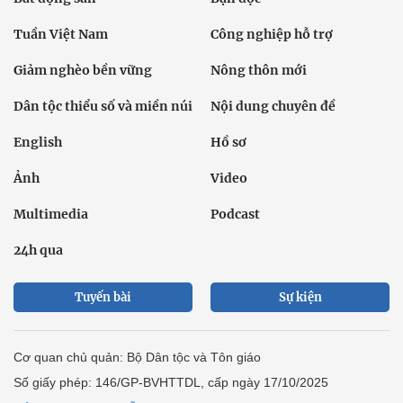
Tuần Việt Nam
Công nghiệp hỗ trợ
Giảm nghèo bền vững
Nông thôn mới
Dân tộc thiểu số và miền núi
Nội dung chuyên đề
English
Hồ sơ
Ảnh
Video
Multimedia
Podcast
24h qua
Tuyến bài
Sự kiện
Cơ quan chủ quản: Bộ Dân tộc và Tôn giáo
Số giấy phép: 146/GP-BVHTTDL, cấp ngày 17/10/2025