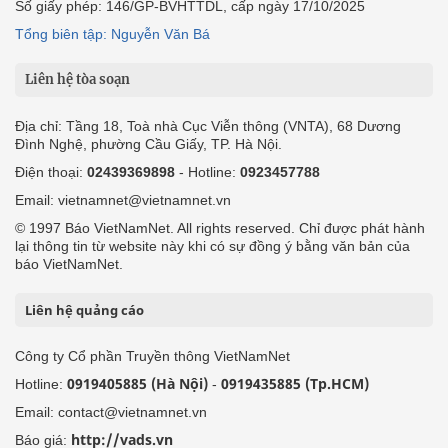
Số giấy phép: 146/GP-BVHTTDL, cấp ngày 17/10/2025
Tổng biên tập: Nguyễn Văn Bá
Liên hệ tòa soạn
Địa chỉ: Tầng 18, Toà nhà Cục Viễn thông (VNTA), 68 Dương
Đình Nghệ, phường Cầu Giấy, TP. Hà Nội.
Điện thoại:
02439369898
- Hotline:
0923457788
Email: vietnamnet@vietnamnet.vn
© 1997 Báo VietNamNet. All rights reserved. Chỉ được phát hành
lại thông tin từ website này khi có sự đồng ý bằng văn bản của
báo VietNamNet.
Liên hệ quảng cáo
Công ty Cổ phần Truyền thông VietNamNet
0919405885 (Hà Nội)
0919435885 (Tp.HCM)
Hotline:
-
Email: contact@vietnamnet.vn
http://vads.vn
Báo giá: