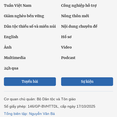
Tuần Việt Nam
Công nghiệp hỗ trợ
Giảm nghèo bền vững
Nông thôn mới
Dân tộc thiểu số và miền núi
Nội dung chuyên đề
English
Hồ sơ
Ảnh
Video
Multimedia
Podcast
24h qua
Tuyến bài
Sự kiện
Cơ quan chủ quản: Bộ Dân tộc và Tôn giáo
Số giấy phép: 146/GP-BVHTTDL, cấp ngày 17/10/2025
Tổng biên tập: Nguyễn Văn Bá