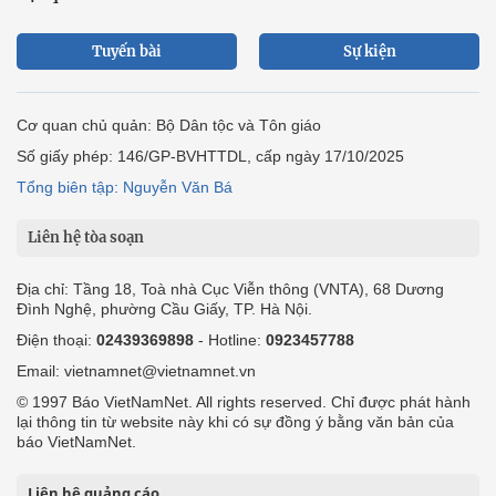
Tuyến bài
Sự kiện
Cơ quan chủ quản: Bộ Dân tộc và Tôn giáo
Số giấy phép: 146/GP-BVHTTDL, cấp ngày 17/10/2025
Tổng biên tập: Nguyễn Văn Bá
Liên hệ tòa soạn
Địa chỉ: Tầng 18, Toà nhà Cục Viễn thông (VNTA), 68 Dương
Đình Nghệ, phường Cầu Giấy, TP. Hà Nội.
Điện thoại:
02439369898
- Hotline:
0923457788
Email: vietnamnet@vietnamnet.vn
© 1997 Báo VietNamNet. All rights reserved. Chỉ được phát hành
lại thông tin từ website này khi có sự đồng ý bằng văn bản của
báo VietNamNet.
Liên hệ quảng cáo