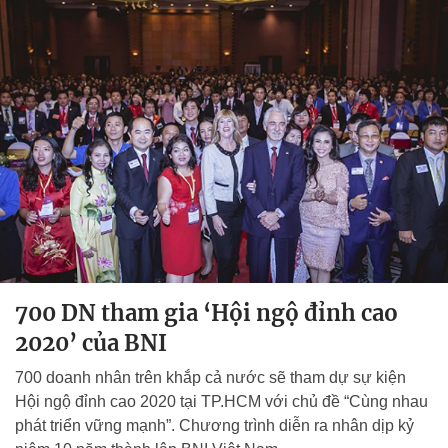
700 DN tham gia ‘Hội ngộ đỉnh cao
2020’ của BNI
700 doanh nhân trên khắp cả nước sẽ tham dự sự kiện
Hội ngộ đỉnh cao 2020 tại TP.HCM với chủ đề “Cùng nhau
phát triển vững mạnh”. Chương trình diễn ra nhân dịp kỷ