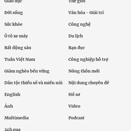
Giáo dục
Thế giới
Đời sống
Văn hóa - Giải trí
Sức khỏe
Công nghệ
Ô tô xe máy
Du lịch
Bất động sản
Bạn đọc
Tuần Việt Nam
Công nghiệp hỗ trợ
Giảm nghèo bền vững
Nông thôn mới
Dân tộc thiểu số và miền núi
Nội dung chuyên đề
English
Hồ sơ
Ảnh
Video
Multimedia
Podcast
24h qua