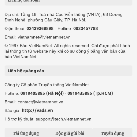
Liên hệ tòa soạn
Địa chỉ: Tầng 18, Toà nhà Cục Viễn thông (VNTA), 68 Dương
Đình Nghệ, phường Cầu Giấy, TP. Hà Nội.
Điện thoại:
02439369898
- Hotline:
0923457788
Email: vietnamnet@vietnamnet.vn
© 1997 Báo VietNamNet. All rights reserved. Chỉ được phát hành
lại thông tin từ website này khi có sự đồng ý bằng văn bản của
báo VietNamNet.
Liên hệ quảng cáo
Công ty Cổ phần Truyền thông VietNamNet
0919405885 (Hà Nội)
0919435885 (Tp.HCM)
Hotline:
-
Email: contact@vietnamnet.vn
http://vads.vn
Báo giá:
Hỗ trợ kỹ thuật: support@tech.vietnamnet.vn
Tải ứng dụng
Độc giả gửi bài
Tuyển dụng