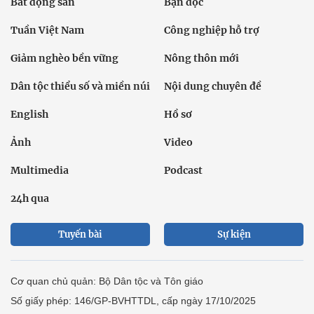
Bất động sản
Bạn đọc
Tuần Việt Nam
Công nghiệp hỗ trợ
Giảm nghèo bền vững
Nông thôn mới
Dân tộc thiểu số và miền núi
Nội dung chuyên đề
English
Hồ sơ
Ảnh
Video
Multimedia
Podcast
24h qua
Tuyến bài
Sự kiện
Cơ quan chủ quản: Bộ Dân tộc và Tôn giáo
Số giấy phép: 146/GP-BVHTTDL, cấp ngày 17/10/2025