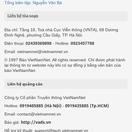
Tổng biên tập: Nguyễn Văn Bá
Liên hệ tòa soạn
Địa chỉ: Tầng 18, Toà nhà Cục Viễn thông (VNTA), 68 Dương
Đình Nghệ, phường Cầu Giấy, TP. Hà Nội.
Điện thoại:
02439369898
- Hotline:
0923457788
Email: vietnamnet@vietnamnet.vn
© 1997 Báo VietNamNet. All rights reserved. Chỉ được phát hành
lại thông tin từ website này khi có sự đồng ý bằng văn bản của
báo VietNamNet.
Liên hệ quảng cáo
Công ty Cổ phần Truyền thông VietNamNet
0919405885 (Hà Nội)
0919435885 (Tp.HCM)
Hotline:
-
Email: contact@vietnamnet.vn
http://vads.vn
Báo giá:
Hỗ trợ kỹ thuật: support@tech.vietnamnet.vn