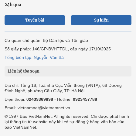
24h qua
Tuyến bài
Sự kiện
Cơ quan chủ quản: Bộ Dân tộc và Tôn giáo
Số giấy phép: 146/GP-BVHTTDL, cấp ngày 17/10/2025
Tổng biên tập: Nguyễn Văn Bá
Liên hệ tòa soạn
Địa chỉ: Tầng 18, Toà nhà Cục Viễn thông (VNTA), 68 Dương
Đình Nghệ, phường Cầu Giấy, TP. Hà Nội.
Điện thoại:
02439369898
- Hotline:
0923457788
Email: vietnamnet@vietnamnet.vn
© 1997 Báo VietNamNet. All rights reserved. Chỉ được phát hành
lại thông tin từ website này khi có sự đồng ý bằng văn bản của
báo VietNamNet.