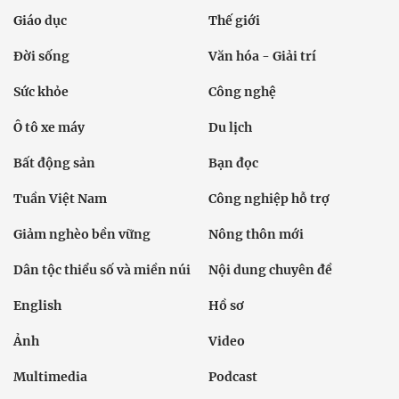
Giáo dục
Thế giới
Đời sống
Văn hóa - Giải trí
Sức khỏe
Công nghệ
Ô tô xe máy
Du lịch
Bất động sản
Bạn đọc
Tuần Việt Nam
Công nghiệp hỗ trợ
Giảm nghèo bền vững
Nông thôn mới
Dân tộc thiểu số và miền núi
Nội dung chuyên đề
English
Hồ sơ
Ảnh
Video
Multimedia
Podcast