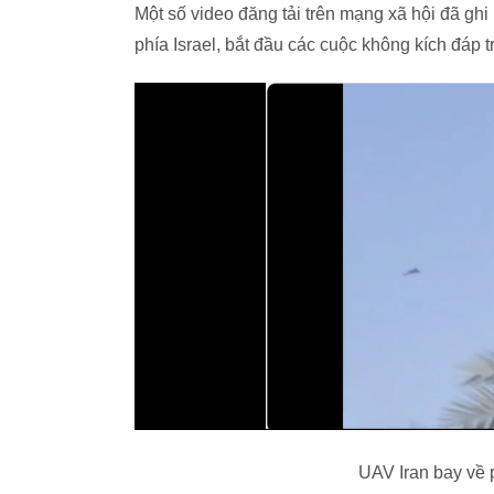
Một số video đăng tải trên mạng xã hội đã g
phía Israel, bắt đầu các cuộc không kích đáp 
UAV Iran bay về p