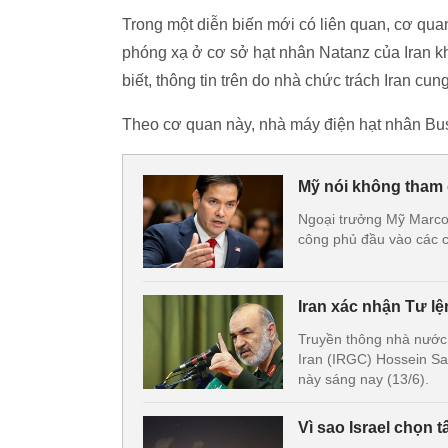
Trong một diễn biến mới có liên quan, cơ qu
phóng xạ ở cơ sở hạt nhân Natanz của Iran kh
biết, thông tin trên do nhà chức trách Iran cun
Theo cơ quan này, nhà máy điện hạt nhân Bush
Mỹ nói không tham g
Ngoại trưởng Mỹ Marco 
công phủ đầu vào các c
Iran xác nhận Tư lệ
Truyền thông nhà nước
Iran (IRGC) Hossein Sa
này sáng nay (13/6).
Vì sao Israel chọn 