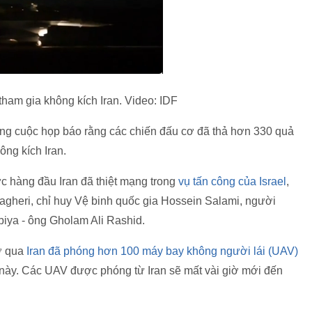
tham gia không kích Iran. Video: IDF
trong cuộc họp báo rằng các chiến đấu cơ đã thả hơn 330 quả
ng kích Iran.
c hàng đầu Iran đã thiệt mạng trong
vụ tấn công của Israel
,
eri, chỉ huy Vệ binh quốc gia Hossein Salami, người
iya - ông Gholam Ali Rashid.
iờ qua
Iran đã phóng hơn 100 máy bay không người lái (UAV)
này. Các UAV được phóng từ Iran sẽ mất vài giờ mới đến