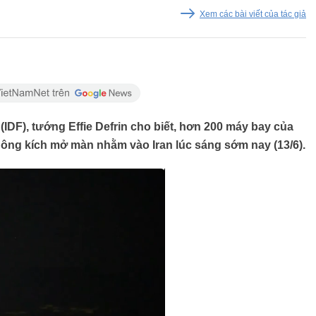
Xem các bài viết của tác giả
IDF), tướng Effie Defrin cho biết, hơn 200 máy bay của
ông kích mở màn nhằm vào Iran lúc sáng sớm nay (13/6).