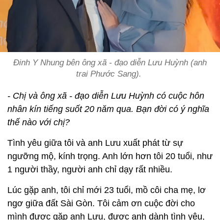
Đinh Y Nhung bên ông xã - đạo diễn Lưu Huỳnh (anh
trai Phước Sang).
- Chị và ông xã - đạo diễn Lưu Huỳnh có cuộc hôn
nhân kín tiếng suốt 20 năm qua. Bạn đời có ý nghĩa
thế nào với chị?
Tình yêu giữa tôi và anh Lưu xuất phát từ sự
ngưỡng mộ, kính trọng. Anh lớn hơn tôi 20 tuổi, như
1 người thầy, người anh chỉ dạy rất nhiều.
Lúc gặp anh, tôi chỉ mới 23 tuổi, mồ côi cha mẹ, lơ
ngơ giữa đất Sài Gòn. Tôi cảm ơn cuộc đời cho
mình được gặp anh Lưu, được anh dành tình yêu,