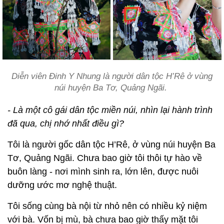
Diễn viên Đinh Y Nhung là người dân tộc H’Rê ở vùng
núi huyện Ba Tơ, Quảng Ngãi.
- Là một cô gái dân tộc miền núi, nhìn lại hành trình
đã qua, chị nhớ nhất điều gì?
Tôi là người gốc dân tộc H’Rê, ở vùng núi huyện Ba
Tơ, Quảng Ngãi. Chưa bao giờ tôi thôi tự hào về
buôn làng - nơi mình sinh ra, lớn lên, được nuôi
dưỡng ước mơ nghệ thuật.
Tôi sống cùng bà nội từ nhỏ nên có nhiều kỷ niệm
với bà. Vốn bị mù, bà chưa bao giờ thấy mặt tôi