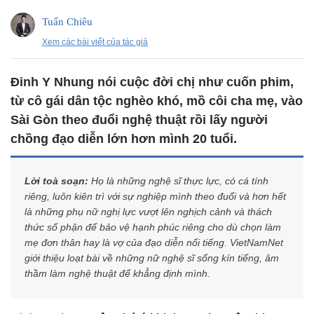
Tuấn Chiêu
Xem các bài viết của tác giả
Đinh Y Nhung nói cuộc đời chị như cuốn phim,
từ cô gái dân tộc nghèo khó, mồ côi cha mẹ, vào
Sài Gòn theo đuổi nghệ thuật rồi lấy người
chồng đạo diễn lớn hơn mình 20 tuổi.
Lời toà soạn:
Họ là những nghệ sĩ thực lực, có cá tính
riêng, luôn kiên trì với sự nghiệp mình theo đuổi và hơn hết
là những phụ nữ nghị lực vượt lên nghịch cảnh và thách
thức số phận để bảo vệ hạnh phúc riêng cho dù chọn làm
mẹ đơn thân hay là vợ của đạo diễn nổi tiếng. VietNamNet
giới thiệu loạt bài về những nữ nghệ sĩ sống kín tiếng, âm
thầm làm nghệ thuật để khẳng định mình.