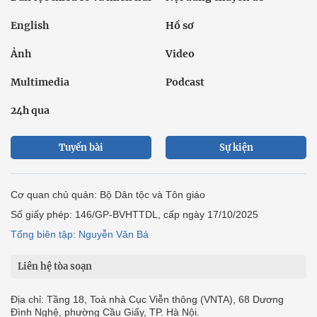
English
Hồ sơ
Ảnh
Video
Multimedia
Podcast
24h qua
Tuyến bài
Sự kiện
Cơ quan chủ quản: Bộ Dân tộc và Tôn giáo
Số giấy phép: 146/GP-BVHTTDL, cấp ngày 17/10/2025
Tổng biên tập: Nguyễn Văn Bá
Liên hệ tòa soạn
Địa chỉ: Tầng 18, Toà nhà Cục Viễn thông (VNTA), 68 Dương
Đình Nghệ, phường Cầu Giấy, TP. Hà Nội.