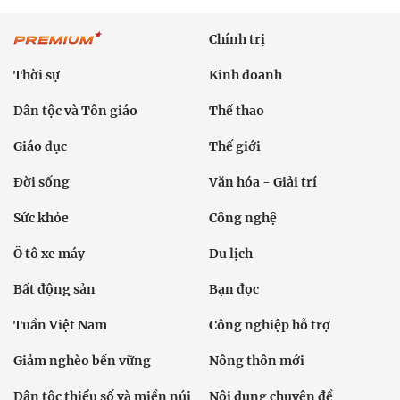
Chính trị
Thời sự
Kinh doanh
Dân tộc và Tôn giáo
Thể thao
Giáo dục
Thế giới
Đời sống
Văn hóa - Giải trí
Sức khỏe
Công nghệ
Ô tô xe máy
Du lịch
Bất động sản
Bạn đọc
Tuần Việt Nam
Công nghiệp hỗ trợ
Giảm nghèo bền vững
Nông thôn mới
Dân tộc thiểu số và miền núi
Nội dung chuyên đề