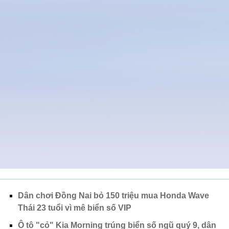
Dân chơi Đồng Nai bỏ 150 triệu mua Honda Wave
Thái 23 tuổi vì mê biển số VIP
Ô tô "cỏ" Kia Morning trúng biển số ngũ quý 9, dân