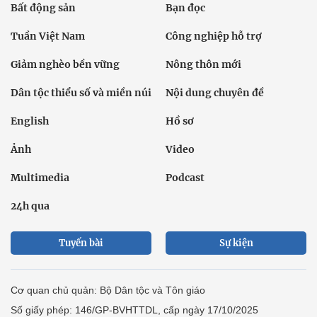
Bất động sản
Bạn đọc
Tuần Việt Nam
Công nghiệp hỗ trợ
Giảm nghèo bền vững
Nông thôn mới
Dân tộc thiểu số và miền núi
Nội dung chuyên đề
English
Hồ sơ
Ảnh
Video
Multimedia
Podcast
24h qua
Tuyến bài
Sự kiện
Cơ quan chủ quản: Bộ Dân tộc và Tôn giáo
Số giấy phép: 146/GP-BVHTTDL, cấp ngày 17/10/2025