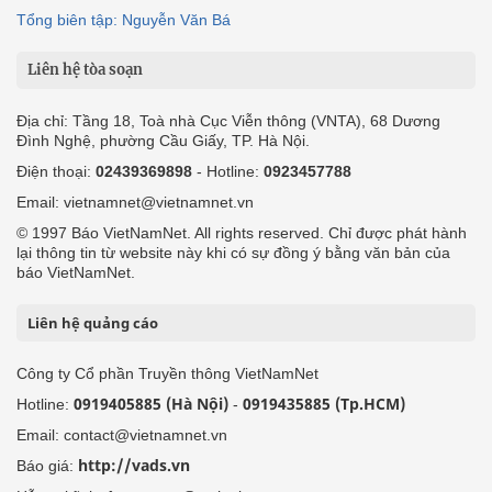
Tổng biên tập: Nguyễn Văn Bá
Liên hệ tòa soạn
Địa chỉ: Tầng 18, Toà nhà Cục Viễn thông (VNTA), 68 Dương
Đình Nghệ, phường Cầu Giấy, TP. Hà Nội.
Điện thoại:
02439369898
- Hotline:
0923457788
Email: vietnamnet@vietnamnet.vn
© 1997 Báo VietNamNet. All rights reserved. Chỉ được phát hành
lại thông tin từ website này khi có sự đồng ý bằng văn bản của
báo VietNamNet.
Liên hệ quảng cáo
Công ty Cổ phần Truyền thông VietNamNet
0919405885 (Hà Nội)
0919435885 (Tp.HCM)
Hotline:
-
Email: contact@vietnamnet.vn
http://vads.vn
Báo giá: