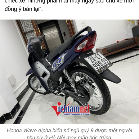
chiếc xe. Nhưng phải mất mấy ngày sau chủ xe mới
đồng ý bán lại”.
Honda Wave Alpha biển số ngũ quý 9 được một người
phụ nữ ở Hà Nội may mắn bốc trúng.