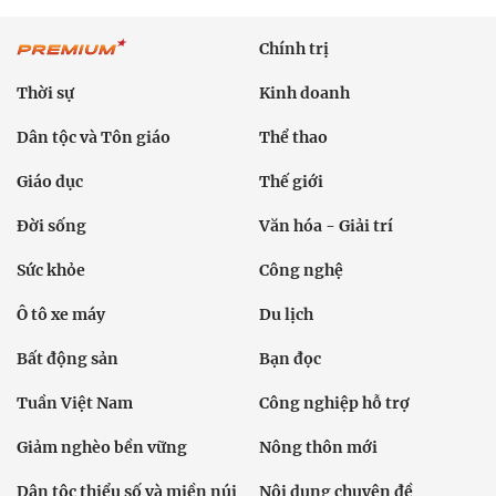
Chính trị
Thời sự
Kinh doanh
Dân tộc và Tôn giáo
Thể thao
Giáo dục
Thế giới
Đời sống
Văn hóa - Giải trí
Sức khỏe
Công nghệ
Ô tô xe máy
Du lịch
Bất động sản
Bạn đọc
Tuần Việt Nam
Công nghiệp hỗ trợ
Giảm nghèo bền vững
Nông thôn mới
Dân tộc thiểu số và miền núi
Nội dung chuyên đề