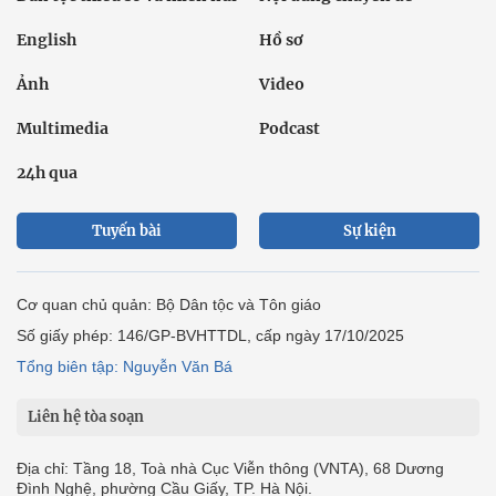
English
Hồ sơ
Ảnh
Video
Multimedia
Podcast
24h qua
Tuyến bài
Sự kiện
Cơ quan chủ quản: Bộ Dân tộc và Tôn giáo
Số giấy phép: 146/GP-BVHTTDL, cấp ngày 17/10/2025
Tổng biên tập: Nguyễn Văn Bá
Liên hệ tòa soạn
Địa chỉ: Tầng 18, Toà nhà Cục Viễn thông (VNTA), 68 Dương
Đình Nghệ, phường Cầu Giấy, TP. Hà Nội.